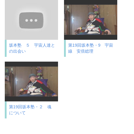
坂本塾 ５ 宇宙人達と
第19回坂本塾・9 宇宙
の出会い
線 安倍総理
第19回坂本塾・２ 魂
について