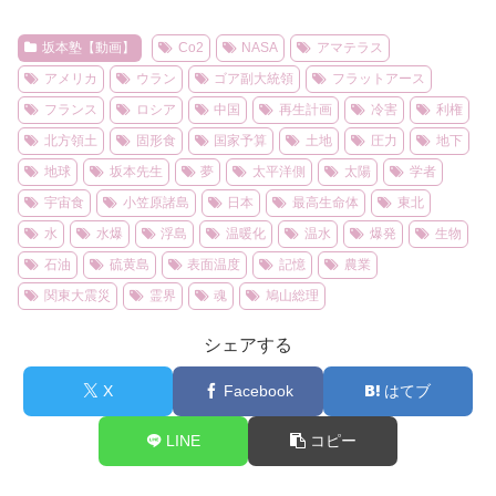
坂本塾【動画】
Co2
NASA
アマテラス
アメリカ
ウラン
ゴア副大統領
フラットアース
フランス
ロシア
中国
再生計画
冷害
利権
北方領土
固形食
国家予算
土地
圧力
地下
地球
坂本先生
夢
太平洋側
太陽
学者
宇宙食
小笠原諸島
日本
最高生命体
東北
水
水爆
浮島
温暖化
温水
爆発
生物
石油
硫黄島
表面温度
記憶
農業
関東大震災
霊界
魂
鳩山総理
シェアする
X
Facebook
はてブ
LINE
コピー