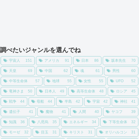
調べたいジャンルを選んでね
宇宙人
151
アメリカ
91
日本
86
坂本先生
70
天皇
69
中国
62
魂
61
男性
60
中等生命体
57
地球
55
女性
55
UFO
52
竜神さま
50
日本人
49
高等生命体
48
ロシア
45
戦争
44
母船
44
半島
42
宇宙
42
神社
41
遺伝子
41
魔物
41
人間
40
ヤコフ
39
知識
36
八咫烏
35
エネルギー
34
下等生命体
32
モーゼ
32
目玉
31
キリスト
31
オリハルコン
31