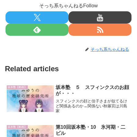
そっち系ちゃんねるFollow
そっち系ちゃんねる
Related articles
坂本塾 ５ スフィンクスのお顔
坂本塾【動画】
が・・・
スフィンクスの顔と佳子さまが似てるけ
ど関係あるのか→関係ない秋篠宮は川島
家
第10回坂本塾・10 氷河期・二
坂本塾【動画】
ビル