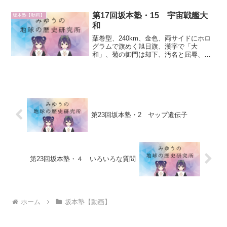
た」は本当か？→嘘攻撃されて応戦すれ
ば憲法9条は飛ぶ、自衛権、憲法がなくな
第17回坂本塾・15 宇宙戦艦大
坂本塾【動画】
れば明治憲法が出てく...
和
葉巻型、240km、金色、両サイドにホロ
グラムで旗めく旭日旗、漢字で「大
和」、菊の御門は却下、汚名と屈辱、木
星、旗と名前を作った終戦が１ヶ月遅け
ればアメリカ敗戦、玉音放送、靖国神
社、オランダ兵、死刑
第23回坂本塾・2 ヤップ遺伝子
第23回坂本塾・４ いろいろな質問
ホーム
坂本塾【動画】