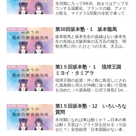
氷河期に入って6年目、始まりはアップダ
ウンする温暖化、フランスの嘘、アメリ
カ怒る、マイナス120度の冷気で凍ってい
るニビル：10月、南極に少し当たるだけ
で壊滅、核爆発でコースを外す、鱓の歯
軋り東京から凍る、東京オリンピック、
第30回坂本塾・1 坂本龍馬
坂本塾【動画】
川が凍る、零下2...
坂本龍馬と坂本先生の血縁はない坂本先
生の先祖は大阪和泉の五万石の城主、明
智光秀に付いたひとつの大名、天王山の
戦いで破れて住吉の地に長男を逃した坂
本龍馬は家紋の裏桔梗を表桔梗にした、
井戸、たくさんお金が湧き上がってくる
坂本龍馬は八咫烏ではない...
第1５回坂本塾・１ 琉球王国
坂本塾【動画】
ミヨイ・タミアラ
琉球王朝の起源：沖ノ島に島流しにされ
た源為朝ら30人が沖縄に辿り着いて現地
を治めた（※源為朝：公式で身長2.1m、
弓の名手、左腕が右腕より12cm長く弓術
に適していた）琉球：7000年前は中国大
陸もなく海の底、宇宙人が海の底を持ち
第1５回坂本塾・12 いろいろな
坂本塾【動画】
上げた、日...
質問
氷河期になれば車は動くか？→日本の車
は動く天皇はヘブライ語を話せる（※話
せた？）安倍総理「日本国籍がない者に
は帰って頂く」「憲法9条は日本人が作っ