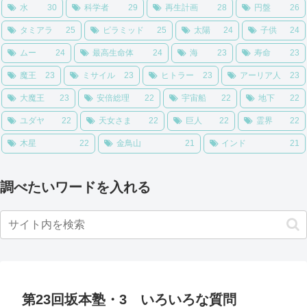
水
30
科学者
29
再生計画
28
円盤
26
タミアラ
25
ピラミッド
25
太陽
24
子供
24
ムー
24
最高生命体
24
海
23
寿命
23
魔王
23
ミサイル
23
ヒトラー
23
アーリア人
23
大魔王
23
安倍総理
22
宇宙船
22
地下
22
ユダヤ
22
天女さま
22
巨人
22
霊界
22
木星
22
金鳥山
21
インド
21
調べたいワードを入れる
第23回坂本塾・3 いろいろな質問