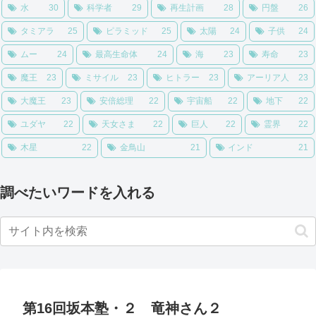
水
30
科学者
29
再生計画
28
円盤
26
タミアラ
25
ピラミッド
25
太陽
24
子供
24
ムー
24
最高生命体
24
海
23
寿命
23
魔王
23
ミサイル
23
ヒトラー
23
アーリア人
23
大魔王
23
安倍総理
22
宇宙船
22
地下
22
ユダヤ
22
天女さま
22
巨人
22
霊界
22
木星
22
金鳥山
21
インド
21
調べたいワードを入れる
第16回坂本塾・２ 竜神さん２