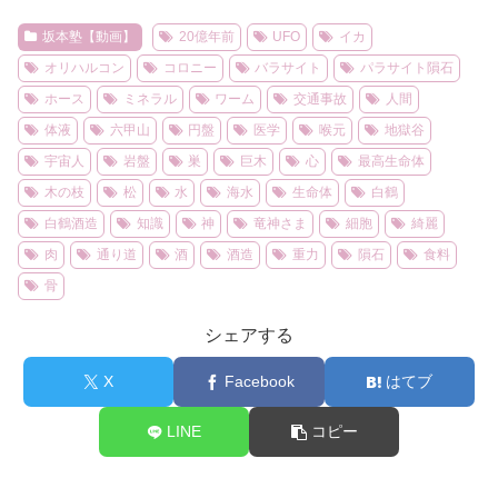
坂本塾【動画】
20億年前
UFO
イカ
オリハルコン
コロニー
バラサイト
パラサイト隕石
ホース
ミネラル
ワーム
交通事故
人間
体液
六甲山
円盤
医学
喉元
地獄谷
宇宙人
岩盤
巣
巨木
心
最高生命体
木の枝
松
水
海水
生命体
白鶴
白鶴酒造
知識
神
竜神さま
細胞
綺麗
肉
通り道
酒
酒造
重力
隕石
食料
骨
シェアする
X
Facebook
はてブ
LINE
コピー