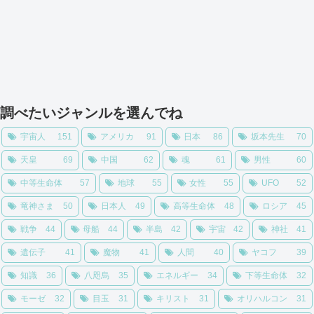
調べたいジャンルを選んでね
宇宙人
151
アメリカ
91
日本
86
坂本先生
70
天皇
69
中国
62
魂
61
男性
60
中等生命体
57
地球
55
女性
55
UFO
52
竜神さま
50
日本人
49
高等生命体
48
ロシア
45
戦争
44
母船
44
半島
42
宇宙
42
神社
41
遺伝子
41
魔物
41
人間
40
ヤコフ
39
知識
36
八咫烏
35
エネルギー
34
下等生命体
32
モーゼ
32
目玉
31
キリスト
31
オリハルコン
31