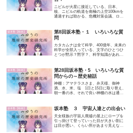
ニビルが火星に接近している、日本、
核、ニビルの軌道を南極の上空100kmを
通過すれば助かる、危機対策会議、ロケ
ットに核を積んで軌道を変えるアメリ
カ・ロシア・中国・ヨーロッパは失敗ISS
へ15トン搬送できる正確な日本、核も搬
第8回坂本塾・１ いろいろな質
坂本塾【動画】
送できる、日本は勝...
問
カタカムナは全て科学、400億年、未来の
科学が全部入っている、文字のひとつひ
とつが黙示？黙字？、科学知識があれば
素晴らしいものが作れる、普通の人が触
ると頭痛激痛１ヶ月カタカムナは石板に
入っている、芦屋道満が巻物に書き写し
第28回坂本塾・5 いろいろな質
坂本塾【動画】
た、芦屋道満以外はみ...
問からの～歴史秘話
神棚：アマテラスさま、弁天様、御神
酒、水、米、塩 1日と15日に取り替え、
朝一番の水、それで良い神棚の水は通信
機、宇宙人が水を飲むわけではない感
謝、お願い事、別に構わないお伊勢さん
でアマテラスさまに個人的なお願いをす
坂本塾 ３ 宇宙人達との出会い
坂本塾【動画】
ることは「絶対にダメ」、...
天女様族の宇宙人廃墟の屋上にロープを
引っ掛けて登っていった目が大きい割に
は目が悪い、くらい所があまり見えない
みたい鼻がよく効く、人間のにおいがす