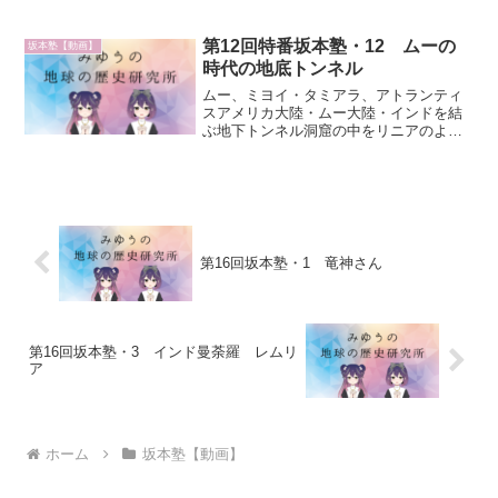
ぐわかる鼻は高い美人でかぐや姫のこと
金属でできた羽衣を着ている羽衣で飛ぶ
は嘘かぐや姫の童話と、同...
第12回特番坂本塾・12 ムーの
坂本塾【動画】
時代の地底トンネル
ムー、ミヨイ・タミアラ、アトランティ
スアメリカ大陸・ムー大陸・インドを結
ぶ地下トンネル洞窟の中をリニアのよう
に高速移動小型宇宙船を連ねて走ってい
る、だから速い直径8m、天井3m観音彫
トンネル：観音彫の扉（紙を神社の屋根
のような形にするジェス...
第16回坂本塾・1 竜神さん
第16回坂本塾・3 インド曼荼羅 レムリ
ア
ホーム
坂本塾【動画】