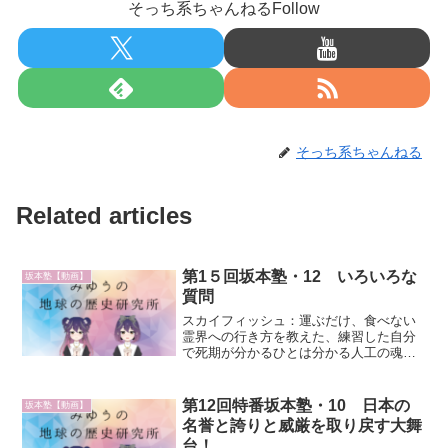
そっち系ちゃんねるFollow
そっち系ちゃんねる
Related articles
第1５回坂本塾・12 いろいろな
坂本塾【動画】
質問
スカイフィッシュ：運ぶだけ、食べない
霊界への行き方を教えた、練習した自分
で死期が分かるひとは分かる人工の魂と
同じで空中にぷかぷか体から魂が出たら
水の中に浮いているような無重力感、ま
っすぐに向けない、ふわふわとなりなが
第12回特番坂本塾・10 日本の
坂本塾【動画】
ら下に目を合わせて蹴って...
名誉と誇りと威厳を取り戻す大舞
台！