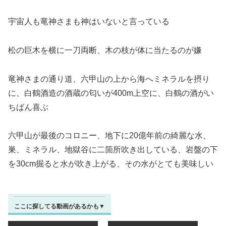
宇宙人も竜神さまも神はいないと言っている
松の巨木を横に一刀両断、木の枝が体に当たるのが嫌
竜神さまの通り道、六甲山の上から海へミネラルを摂り
に、白鶴酒造の酒蔵の匂いが400m上空に、白鶴の酒がい
ちばん喜ぶ
六甲山が最後のコロニー、地下に20億年前の綺麗な水、
巣、ミネラル、地獄谷に二箇所吹き出している、岩盤の下
を30cm掘ると水が吹き上がる、その水がとても美味しい
ここに探してる動画があるかも▼