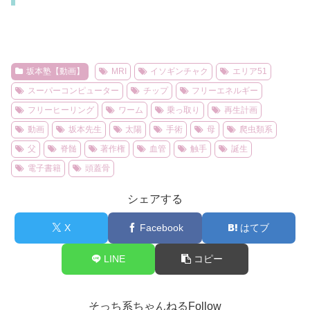
坂本塾【動画】
MRI
イソギンチャク
エリア51
スーパーコンピューター
チップ
フリーエネルギー
フリーヒーリング
ワーム
乗っ取り
再生計画
動画
坂本先生
太陽
手術
母
爬虫類系
父
脊髄
著作権
血管
触手
誕生
電子書籍
頭蓋骨
シェアする
X
Facebook
はてブ
LINE
コピー
そっち系ちゃんねるFollow