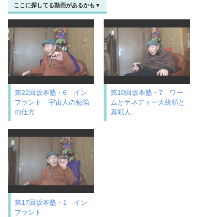
ここに探してる動画があるかも▼
第22回坂本塾・6 イン
第10回坂本塾・7 ワー
プラント 宇宙人の勉強
ムとケネディー大統領と
の仕方
真犯人
第17回坂本塾・1 イン
プラント