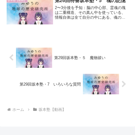
第26回特番坂本塾・5 魂の記憶
坂本塾【動画】
2〜3分後を予知：脳の中心部、霊魂の塊
は二重構造、その真ん中を使っている、
情報自体は全て自分の中にある、魂の中
に未来も過去も全て隠されている、表に
出るかどうか、全て決まっている大きい
ものが全体に作られている、それが各魂
に小分けに入っている最...
第29回坂本塾・５ 魔物祓い
第29回坂本塾・7 いろいろな質問
ホーム
坂本塾【動画】