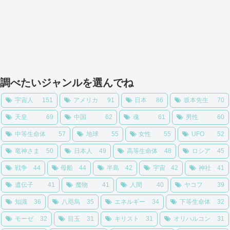
調べたいジャンルを選んでね
宇宙人
151
アメリカ
91
日本
86
坂本先生
70
天皇
69
中国
62
魂
61
男性
60
中等生命体
57
地球
55
女性
55
UFO
52
竜神さま
50
日本人
49
高等生命体
48
ロシア
45
戦争
44
母船
44
半島
42
宇宙
42
神社
41
遺伝子
41
魔物
41
人間
40
ヤコフ
39
知識
36
八咫烏
35
エネルギー
34
下等生命体
32
モーゼ
32
目玉
31
キリスト
31
オリハルコン
31