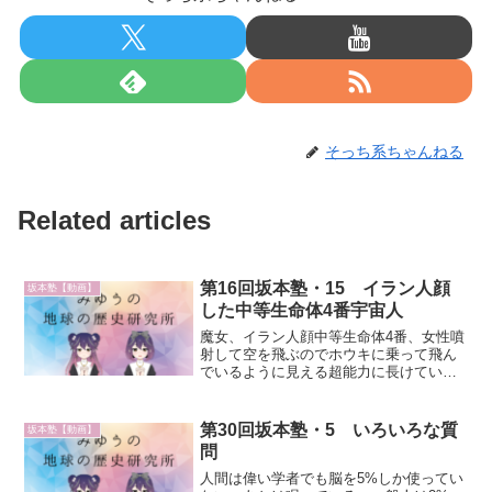
そっち系ちゃんねる
Related articles
第16回坂本塾・15 イラン人顔
坂本塾【動画】
した中等生命体4番宇宙人
魔女、イラン人顔中等生命体4番、女性噴
射して空を飛ぶのでホウキに乗って飛ん
でいるように見える超能力に長けてい
る、坂本先生の天敵、胸までのチャクラ
を巧みに使って超能力を発揮性的にもっ
てくる、助平、男好き、毎日2時間全チャ
第30回坂本塾・5 いろいろな質
坂本塾【動画】
クラ、殺されて、最後に...
問
人間は偉い学者でも脳を5%しか使ってい