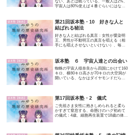
ない、あとは眠っている、一般人は2%、
宇宙人は80%使えば４番ぐらいにはなれ
る、使うと激痛が走る、脳が膨張するよ
う、脳の中に知識が入ると神経が脳の中
に入る、神経に知識が付いてくる、女性
第21回坂本塾・10 好きな人と
坂本塾【動画】
は何ともない松果体...
結ばれる秘法
好きな人と結ばれる真言：女性が愛染明
王、男性が不動明王の真言を唱える（相
手にも唱えさせないといけない）、毎日
７回ぐらい、21日間続ける秘仏公開に行
っても愛染明王は意味がない高所の神棚
に塩、水、酒、自分の好きなものを備え
坂本塾 ６ 宇宙人達との出会い
坂本塾【動画】
る、真言を唱える、毎回...
蜘蛛の宇宙人様奈良から四国にかけて160
キロ、横80キロ高さが70キロの大空洞が
開いている、なかはダイヤモンドだら
け、亜空間からでてくる。ダイヤモンド
は宇宙人はくれないいっぱいダイヤモン
ドと、海水があって、ダイヤモンドを集
めて島にして母船が...
第17回坂本塾・2 儀式
坂本塾【動画】
ご先祖さま女性に抱きしめられると柔ら
かすぎて窒息する、命懸けのハグ初めて
の儀式：4歳、細胞再生装置で18歳の体に
なった、洗浄、消毒、腫れ上がる、お腹
に男性精子を殺す機械女性精子はボテっ
と大きい、男性精子は細い、遠心分離す
ると男性精子が上に行...