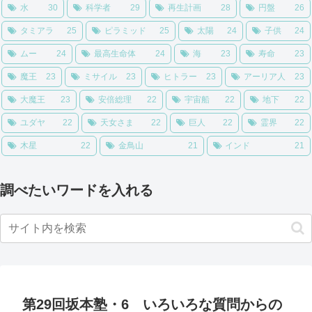
水
30
科学者
29
再生計画
28
円盤
26
タミアラ
25
ピラミッド
25
太陽
24
子供
24
ムー
24
最高生命体
24
海
23
寿命
23
魔王
23
ミサイル
23
ヒトラー
23
アーリア人
23
大魔王
23
安倍総理
22
宇宙船
22
地下
22
ユダヤ
22
天女さま
22
巨人
22
霊界
22
木星
22
金鳥山
21
インド
21
調べたいワードを入れる
第29回坂本塾・6 いろいろな質問からの