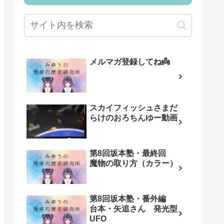
メルマガ登録してね👼
スカイフィッシュさまだ
らけのおろちんゆー動画
第8回坂本塾・最終回
魔物の取り方（カラー）
第8回坂本塾・番外編
台本・矢追さん 発光型
UFO