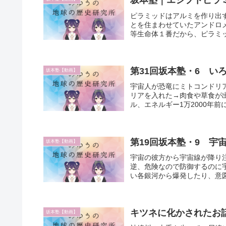
坂本塾｜エジプトピラ
ピラミッドはアルミを作り出
とを住まわせていたアンドロ
等生命体１番だから、ピラミッ
第31回坂本塾・6 い
坂本塾【動画】
宇宙人が恐竜にミトコンドリ
リアを入れた→肉食や草食が
ル、エネルギー1万2000年前
第19回坂本塾・9 宇
坂本塾【動画】
宇宙の彼方から宇宙線が降り
逆、危険なので防御するのに
い各銀河から爆発したり、意図
キツネに化かされたお
坂本塾【動画】