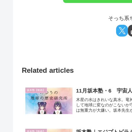
そっち系ち
Related articles
11月坂本塾・6 宇宙
坂本塾【動画】
木星の水はきれいな真水。竜
して地球に変なのがこないか
は無重力が大嫌い。坂本先生が
坂本塾【動画】