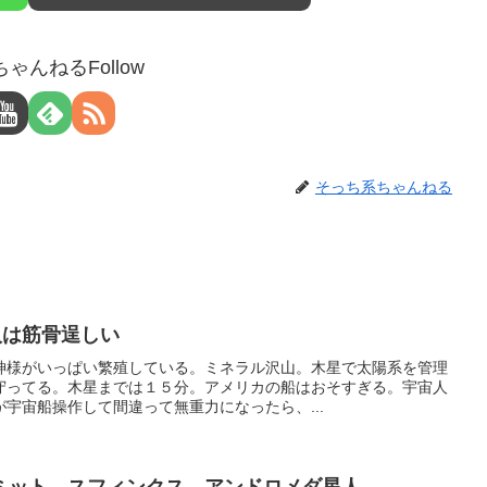
ゃんねるFollow
そっち系ちゃんねる
人は筋骨逞しい
神様がいっぱい繁殖している。ミネラル沢山。木星で太陽系を管理
守ってる。木星までは１５分。アメリカの船はおそすぎる。宇宙人
宇宙船操作して間違って無重力になったら、...