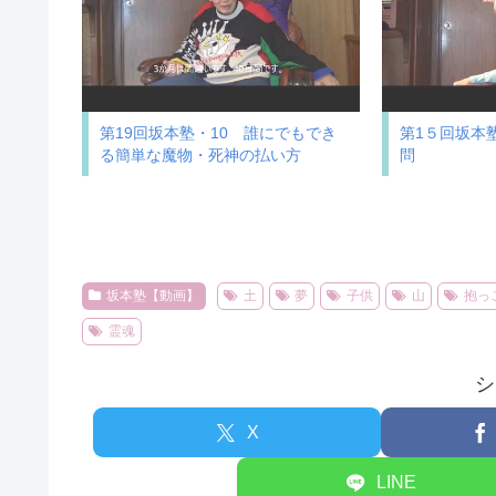
第19回坂本塾・10 誰にでもでき
第1５回坂本
る簡単な魔物・死神の払い方
問
坂本塾【動画】
土
夢
子供
山
抱っ
霊魂
シ
X
LINE