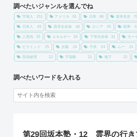
調べたいジャンルを選んでね
宇宙人
151
アメリカ
91
日本
86
坂本先生
7
日本人
49
高等生命体
48
ロシア
45
戦争
4
八咫烏
35
エネルギー
34
下等生命体
32
モー
ピラミッド
25
太陽
24
子供
24
ムー
24
安倍総理
22
宇宙船
22
地下
22
調べたいワードを入れる
第29回坂本塾・12 霊界の行き