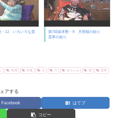
塾・12 いろいろな質
第7回坂本塾・9 天照様の始り
霊界の始り
こ
死神
河童
犬
穴
赤ちゃん
雲
霊界
ェアする
Facebook
はてブ
コピー