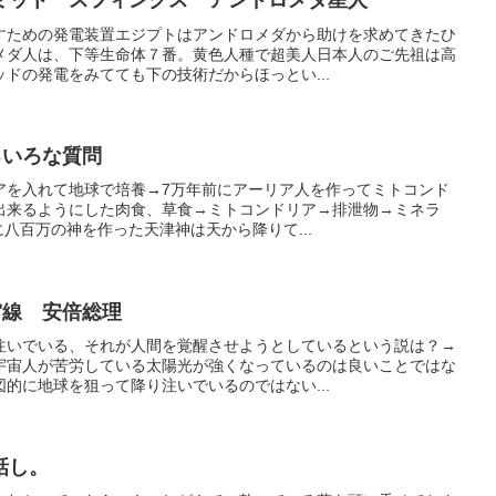
ミット スフィンクス アンドロメダ星人
すための発電装置エジプトはアンドロメダから助けを求めてきたひ
メダ人は、下等生命体７番。黄色人種で超美人日本人のご先祖は高
ドの発電をみてても下の技術だからほっとい...
ろいろな質問
アを入れて地球で培養→7万年前にアーリア人を作ってミトコンド
出来るようにした肉食、草食→ミトコンドリア→排泄物→ミネラ
に八百万の神を作った天津神は天から降りて...
宙線 安倍総理
注いでいる、それが人間を覚醒させようとしているという説は？→
宇宙人が苦労している太陽光が強くなっているのは良いことではな
的に地球を狙って降り注いでいるのではない...
話し。