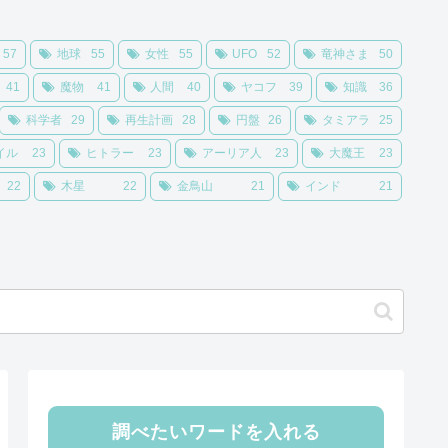
57
地球
55
女性
55
UFO
52
竜神さま
50
41
魔物
41
人間
40
ヤコフ
39
知識
36
科学者
29
再生計画
28
円盤
26
タミアラ
25
イル
23
ヒトラー
23
アーリア人
23
大魔王
23
22
木星
22
金鳥山
21
インド
21
調べたいワードを入れる