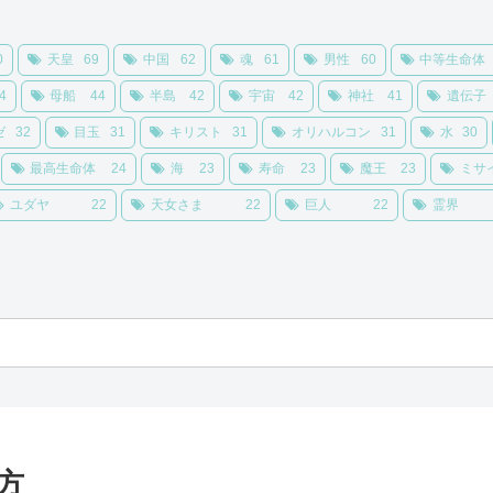
0
天皇
69
中国
62
魂
61
男性
60
中等生命体
4
母船
44
半島
42
宇宙
42
神社
41
遺伝子
ゼ
32
目玉
31
キリスト
31
オリハルコン
31
水
30
最高生命体
24
海
23
寿命
23
魔王
23
ミサ
ユダヤ
22
天女さま
22
巨人
22
霊界
方