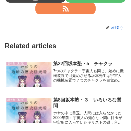
みゆう
Related articles
第22回坂本塾・5 チャクラ
坂本塾【動画】
7つのチャクラ：宇宙人も同じ、始めに機
械装置で目覚めさせる坂本先生は宇宙人
の機械装置で７つのチャクラを目覚めさ
せてもらったチャクラが開くとどうして
も色欲を抑えられなくなる、色欲を抑え
る機械装置を使って目覚めさせていく、
坂本先生は半年かかった...
第8回坂本塾・３ いろいろな質
坂本塾【動画】
問
ホヤの中に目玉、人間には入らなかった
3000年前：宇宙人の知らない間に目玉が
宇宙船に入っていたキリストの磔：角材
ではない、丸太、釘を抜いた、日本で鍛