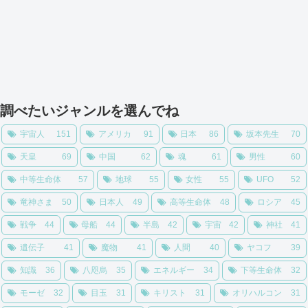
調べたいジャンルを選んでね
宇宙人
151
アメリカ
91
日本
86
坂本先生
70
天皇
69
中国
62
魂
61
男性
60
中等生命体
57
地球
55
女性
55
UFO
52
竜神さま
50
日本人
49
高等生命体
48
ロシア
45
戦争
44
母船
44
半島
42
宇宙
42
神社
41
遺伝子
41
魔物
41
人間
40
ヤコフ
39
知識
36
八咫烏
35
エネルギー
34
下等生命体
32
モーゼ
32
目玉
31
キリスト
31
オリハルコン
31