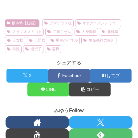
坂本塾【動画】
アマテラス様
オオクニヌシノミコト
スサノオノミコト
二重らせん
人身御供
北極星
天女様
天照様
星空のパネル
生命発祥の銀河
男性
遺伝子
霊界
シェアする
X
Facebook
はてブ
LINE
コピー
みゆうFollow