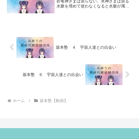
折竜神さまは祟らない、水神さまは祟る
水脈を埋めて使わなくなると水脈が濁
る、それを嫌う空気穴を通さないと祟ら
れる除霊費用は無駄、意味がない塩、
水、酒を供える、真言（おんあはんはた
えいそわか）７回、１日１回を...
坂本塾 ４ 宇宙人達との出会い
坂本塾 ６ 宇宙人達との出会い
ホーム
坂本塾【動画】