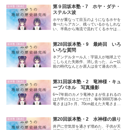
冶屋が板にしてイエスと弟子２人の木を
合わせた、空中に浮いた、伊勢神宮、隠
第９回坂本塾・7 ホヤ・ダテ・
坂本塾【動画】
している、深夜の儀式...
ステルス波
ホヤが重なって目玉のようになるホヤを
食べたらアカン、残っているかもしれな
い、半島から海流で流れてくるホヤは積
み重なっている、その中に目玉が入る、
目玉が溜まるようになっている目玉の色
とホヤの色は同じ仙台にホヤが多い、伊
第28回坂本塾・9 最終回 いろ
坂本塾【動画】
達氏、伊達家の御曹司が半...
いろな質問
ネアンデルタール人：宇宙人が地球上で
こしらえた失敗作、消し去った、ムー以
前の時代なんとか原人は全て過去の失敗
作、作ったご先祖様は肩身が狭い縄文時
代：ムー引き上げの時代、今より高度な
文明縄文模様：バーコード文字、ケータ
第31回坂本塾・2 竜神様・キュ
坂本塾【動画】
イでQRコードを読み取る...
ーブパネル 写真撮影
6〜7年前のカメラ竜神さまが生まれるの
は六甲のコロニーだけ、毎年3000万体小
竜さまは3ヶ月、70cm超えた大竜さまは
他所へ飛んでいかない正月を過ぎると撮
れなくなる、３月になるとまた撮れるキ
ャノン、カシオ、ソニーの1万円以下ぐら
第20回坂本塾・2 水神様の祟り
坂本塾【動画】
いのカメラが...
井戸に空気管を通さず埋めた、子供が夭