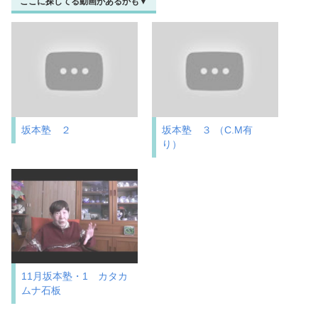
ここに探してる動画があるかも▼
坂本塾 ２
坂本塾 ３ （C.M有
り）
11月坂本塾・1 カタカ
ムナ石板