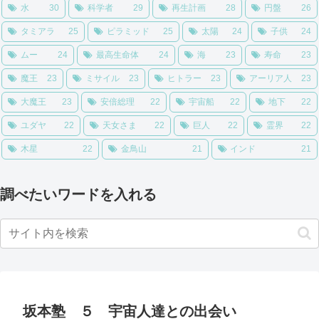
水
30
科学者
29
再生計画
28
円盤
26
タミアラ
25
ピラミッド
25
太陽
24
子供
24
ムー
24
最高生命体
24
海
23
寿命
23
魔王
23
ミサイル
23
ヒトラー
23
アーリア人
23
大魔王
23
安倍総理
22
宇宙船
22
地下
22
ユダヤ
22
天女さま
22
巨人
22
霊界
22
木星
22
金鳥山
21
インド
21
調べたいワードを入れる
坂本塾 ５ 宇宙人達との出会い