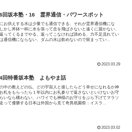
16回坂本塾・16 霊界通信・パワースポット
にお供えする水は少量でも通信できる、それが霊界通信機にな
しかし丼鉢一杯に水を張って念を飛ばさないと遠くに届かない、
返ってくるまでやる、返ってこなければ諦める、力不足流れてい
は通信機にならない、ダムの水は飲めないので留まってい...
2023.03.29
24回特番坂本塾 よもやま話
の中の教えどの仏、どの宇宙人と接したらどう幸せになれるか神
お札をもらったら１年以内にお礼参りで返さないといけないお守
らいなら構わない、ハワイでも神様のお守りをぶら下げてマラソ
走って優勝する日本は外国から見て奇異祇園祭：イスラ...
2023.03.02