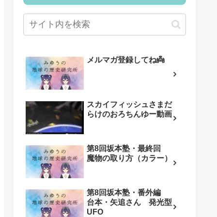
メルマガ登録してね👼
スカイフィッシュさまだ
らけのおろちんゆー動画
第8回坂本塾・最終回
魔物の取り方（カラー）
第8回坂本塾・番外編
台本・矢追さん 発光型
UFO