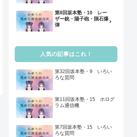
第8回坂本塾・10 レー
ザー銃・陽子砲・隕石爆
弾
人気の記事はこれ！
第32回坂本塾・9 いろい
ろな質問
第11回坂本塾・15 ホログ
ラム通信機
第7回坂本塾・15 いろい
ろな質問