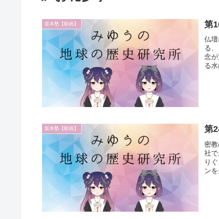
第
坂本塾【動画】
仏壇
る、
念が
る水
第
坂本塾【動画】
密教
社で
りぐ
ンを