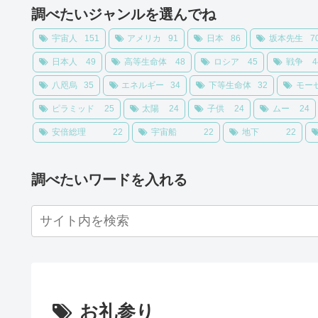
調べたいジャンルを選んでね
宇宙人
151
アメリカ
91
日本
86
坂本先生
7
日本人
49
高等生命体
48
ロシア
45
戦争
4
八咫烏
35
エネルギー
34
下等生命体
32
モー
ピラミッド
25
太陽
24
子供
24
ムー
24
安倍総理
22
宇宙船
22
地下
22
調べたいワードを入れる
お礼参り