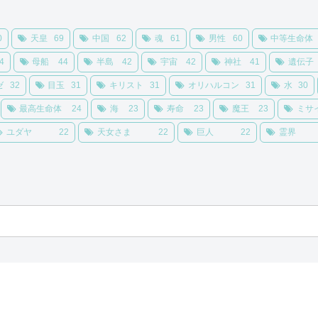
0
天皇
69
中国
62
魂
61
男性
60
中等生命体
4
母船
44
半島
42
宇宙
42
神社
41
遺伝子
ゼ
32
目玉
31
キリスト
31
オリハルコン
31
水
30
最高生命体
24
海
23
寿命
23
魔王
23
ミサ
ユダヤ
22
天女さま
22
巨人
22
霊界