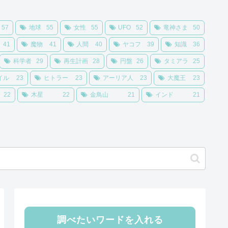
57
地球
55
女性
55
UFO
52
竜神さま
50
41
魔物
41
人間
40
ヤコフ
39
知識
36
科学者
29
再生計画
28
円盤
26
タミアラ
25
イル
23
ヒトラー
23
アーリア人
23
大魔王
23
22
木星
22
金鳥山
21
インド
21
調べたいワードを入れる