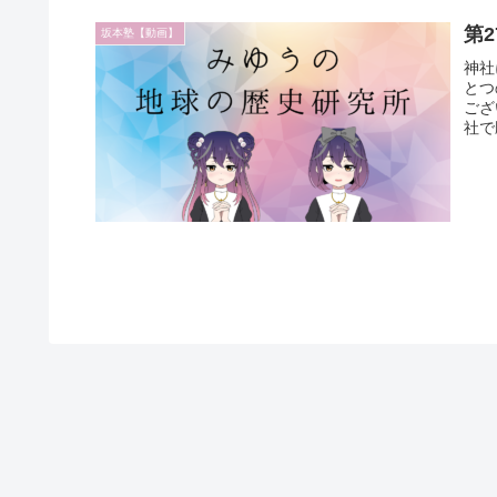
第
坂本塾【動画】
神社
とつ
ござ
社で