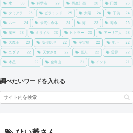
水
30
科学者
29
再生計画
28
円盤
26
タミアラ
25
ピラミッド
25
太陽
24
子供
24
ムー
24
最高生命体
24
海
23
寿命
23
魔王
23
ミサイル
23
ヒトラー
23
アーリア人
23
大魔王
23
安倍総理
22
宇宙船
22
地下
22
ユダヤ
22
天女さま
22
巨人
22
霊界
22
木星
22
金鳥山
21
インド
21
調べたいワードを入れる
ひい爺さん