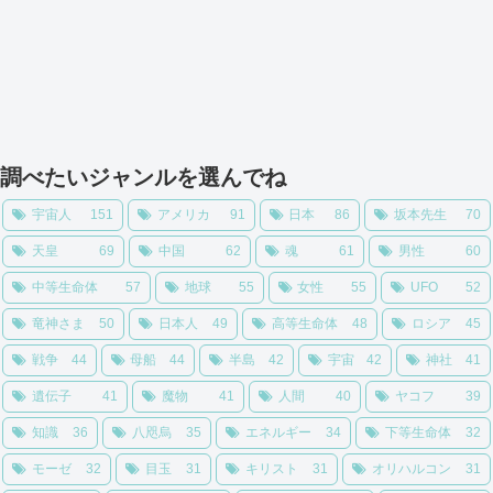
調べたいジャンルを選んでね
宇宙人
151
アメリカ
91
日本
86
坂本先生
70
天皇
69
中国
62
魂
61
男性
60
中等生命体
57
地球
55
女性
55
UFO
52
竜神さま
50
日本人
49
高等生命体
48
ロシア
45
戦争
44
母船
44
半島
42
宇宙
42
神社
41
遺伝子
41
魔物
41
人間
40
ヤコフ
39
知識
36
八咫烏
35
エネルギー
34
下等生命体
32
モーゼ
32
目玉
31
キリスト
31
オリハルコン
31