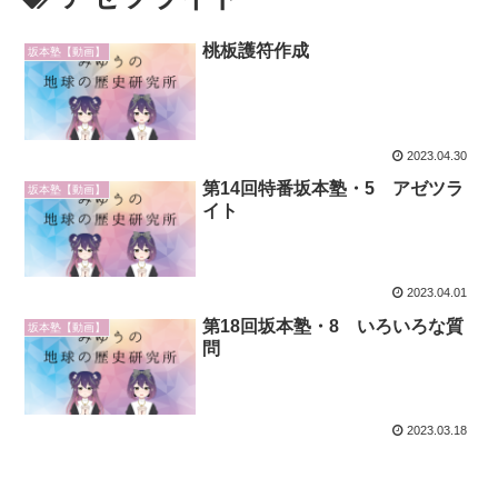
桃板護符作成
坂本塾【動画】
2023.04.30
第14回特番坂本塾・5 アゼツラ
坂本塾【動画】
イト
2023.04.01
第18回坂本塾・8 いろいろな質
坂本塾【動画】
問
2023.03.18