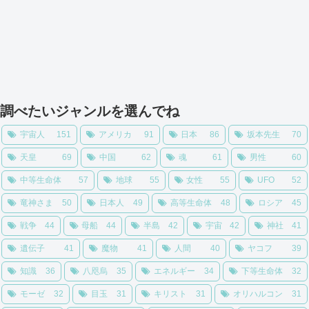
調べたいジャンルを選んでね
宇宙人
151
アメリカ
91
日本
86
坂本先生
70
天皇
69
中国
62
魂
61
男性
60
中等生命体
57
地球
55
女性
55
UFO
52
竜神さま
50
日本人
49
高等生命体
48
ロシア
45
戦争
44
母船
44
半島
42
宇宙
42
神社
41
遺伝子
41
魔物
41
人間
40
ヤコフ
39
知識
36
八咫烏
35
エネルギー
34
下等生命体
32
モーゼ
32
目玉
31
キリスト
31
オリハルコン
31