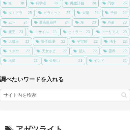
水
30
科学者
29
再生計画
28
円盤
26
タミアラ
25
ピラミッド
25
太陽
24
子供
24
ムー
24
最高生命体
24
海
23
寿命
23
魔王
23
ミサイル
23
ヒトラー
23
アーリア人
23
大魔王
23
安倍総理
22
宇宙船
22
地下
22
ユダヤ
22
天女さま
22
巨人
22
霊界
22
木星
22
金鳥山
21
インド
21
調べたいワードを入れる
アゼツライト