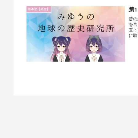
第
坂本塾【動画】
昔の
を言
置：
に取