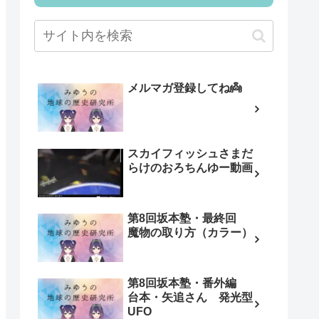
メルマガ登録してね👼
スカイフィッシュさまだ
らけのおろちんゆー動画
第8回坂本塾・最終回
魔物の取り方（カラー）
第8回坂本塾・番外編
台本・矢追さん 発光型
UFO