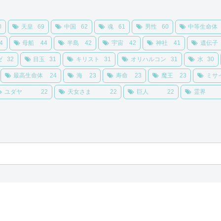
0
天皇
69
中国
62
魂
61
男性
60
中等生命体
4
母船
44
半島
42
宇宙
42
神社
41
遺伝子
ゼ
32
目玉
31
キリスト
31
オリハルコン
31
水
30
最高生命体
24
海
23
寿命
23
魔王
23
ミサ
ユダヤ
22
天女さま
22
巨人
22
霊界