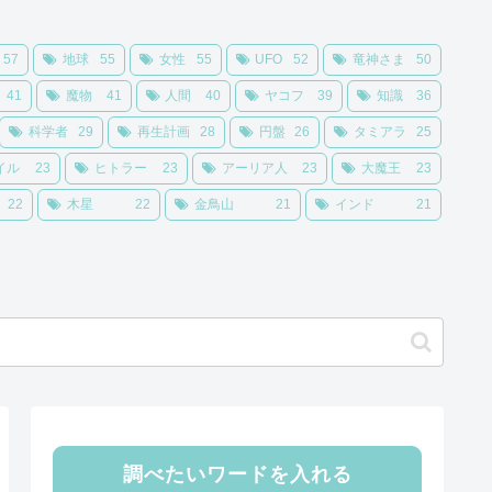
57
地球
55
女性
55
UFO
52
竜神さま
50
41
魔物
41
人間
40
ヤコフ
39
知識
36
科学者
29
再生計画
28
円盤
26
タミアラ
25
イル
23
ヒトラー
23
アーリア人
23
大魔王
23
22
木星
22
金鳥山
21
インド
21
調べたいワードを入れる