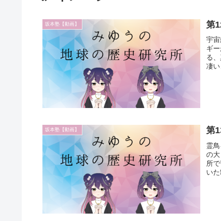
第
坂本塾【動画】
宇宙
ギー
る、
凄い
第
坂本塾【動画】
霊鳥
の大
所で
いた