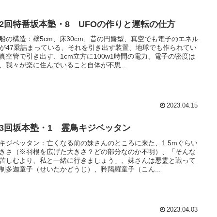
12回特番坂本塾・8 UFOの作りと運転の仕方
船の構造：壁5cm、床30cm、昔の円盤型、真空でも電子のエネル
が47乗詰まっている、それを引き出す装置、地球でも作られてい
真空管で引き出す、1cm立方に100w1時間の電力、電子の密度は
、我々が楽に住んでいること自体が不思...
2023.04.15
13回坂本塾・1 霊鳥キジベッタン
キジベッタン：亡くなる前の妹さんのところに来た、1.5mぐらい
きさ（※羽根を広げた大きさ？どの部分なのか不明）、「そんな
苦しむより、私と一緒に行きましょう」、妹さんは悪霊と戦って
制多迦童子（せいたかどうじ）、矜羯羅童子（こん...
2023.04.03