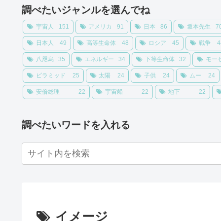
調べたいジャンルを選んでね
宇宙人
151
アメリカ
91
日本
86
坂本先生
7
日本人
49
高等生命体
48
ロシア
45
戦争
4
八咫烏
35
エネルギー
34
下等生命体
32
モー
ピラミッド
25
太陽
24
子供
24
ムー
24
安倍総理
22
宇宙船
22
地下
22
調べたいワードを入れる
イメージ