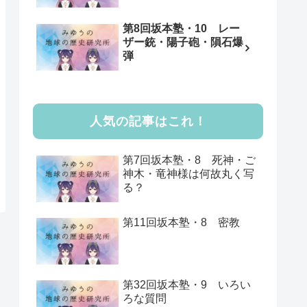
第8回坂本塾・10 レー
ザー銃・陽子砲・隕石爆
弾
人気の記事はこれ！
第7回坂本塾・8 死神・ご
神木・竜神様は何故丸く写
る？
第11回坂本塾・8 密教
第32回坂本塾・9 いろい
ろな質問