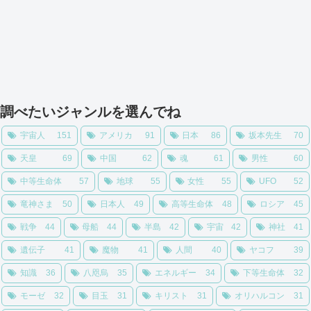
調べたいジャンルを選んでね
宇宙人
151
アメリカ
91
日本
86
坂本先生
70
天皇
69
中国
62
魂
61
男性
60
中等生命体
57
地球
55
女性
55
UFO
52
竜神さま
50
日本人
49
高等生命体
48
ロシア
45
戦争
44
母船
44
半島
42
宇宙
42
神社
41
遺伝子
41
魔物
41
人間
40
ヤコフ
39
知識
36
八咫烏
35
エネルギー
34
下等生命体
32
モーゼ
32
目玉
31
キリスト
31
オリハルコン
31