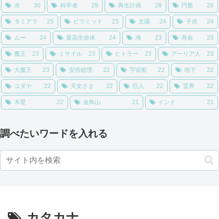
水
30
科学者
29
再生計画
28
円盤
26
タミアラ
25
ピラミッド
25
太陽
24
子供
24
ムー
24
最高生命体
24
海
23
寿命
23
魔王
23
ミサイル
23
ヒトラー
23
アーリア人
23
大魔王
23
安倍総理
22
宇宙船
22
地下
22
ユダヤ
22
天女さま
22
巨人
22
霊界
22
木星
22
金鳥山
21
インド
21
調べたいワードを入れる
カタカナ