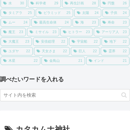
水
30
科学者
29
再生計画
28
円盤
26
タミアラ
25
ピラミッド
25
太陽
24
子供
24
ムー
24
最高生命体
24
海
23
寿命
23
魔王
23
ミサイル
23
ヒトラー
23
アーリア人
23
大魔王
23
安倍総理
22
宇宙船
22
地下
22
ユダヤ
22
天女さま
22
巨人
22
霊界
22
木星
22
金鳥山
21
インド
21
調べたいワードを入れる
カタカムナ神社