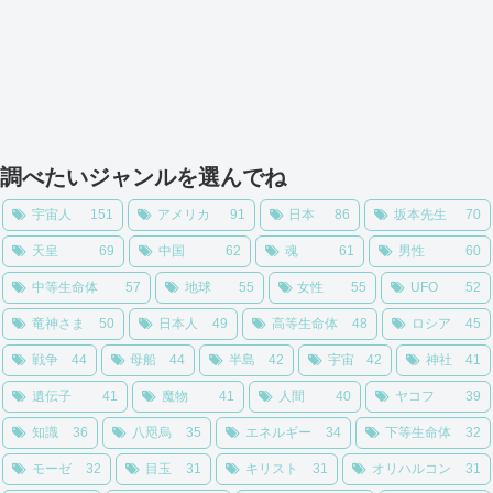
調べたいジャンルを選んでね
宇宙人
151
アメリカ
91
日本
86
坂本先生
70
天皇
69
中国
62
魂
61
男性
60
中等生命体
57
地球
55
女性
55
UFO
52
竜神さま
50
日本人
49
高等生命体
48
ロシア
45
戦争
44
母船
44
半島
42
宇宙
42
神社
41
遺伝子
41
魔物
41
人間
40
ヤコフ
39
知識
36
八咫烏
35
エネルギー
34
下等生命体
32
モーゼ
32
目玉
31
キリスト
31
オリハルコン
31