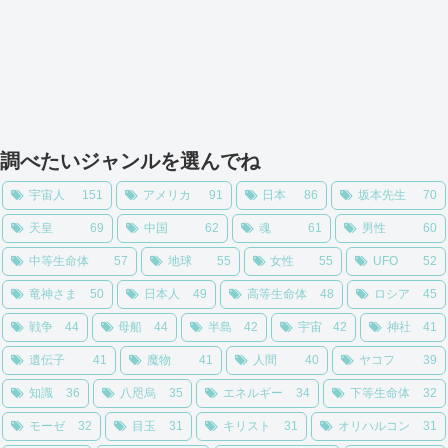
調べたいジャンルを選んでね
宇宙人
151
アメリカ
91
日本
86
坂本先生
70
天皇
69
中国
62
魂
61
男性
60
中等生命体
57
地球
55
女性
55
UFO
52
竜神さま
50
日本人
49
高等生命体
48
ロシア
45
戦争
44
母船
44
半島
42
宇宙
42
神社
41
遺伝子
41
魔物
41
人間
40
ヤコフ
39
知識
36
八咫烏
35
エネルギー
34
下等生命体
32
モーゼ
32
目玉
31
キリスト
31
オリハルコン
31