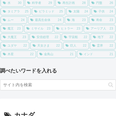
水
30
科学者
29
再生計画
28
円盤
26
タミアラ
25
ピラミッド
25
太陽
24
子供
24
ムー
24
最高生命体
24
海
23
寿命
23
魔王
23
ミサイル
23
ヒトラー
23
アーリア人
23
大魔王
23
安倍総理
22
宇宙船
22
地下
22
ユダヤ
22
天女さま
22
巨人
22
霊界
22
木星
22
金鳥山
21
インド
21
調べたいワードを入れる
カナダ