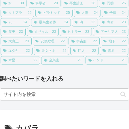
水
30
科学者
29
再生計画
28
円盤
26
タミアラ
25
ピラミッド
25
太陽
24
子供
24
ムー
24
最高生命体
24
海
23
寿命
23
魔王
23
ミサイル
23
ヒトラー
23
アーリア人
23
大魔王
23
安倍総理
22
宇宙船
22
地下
22
ユダヤ
22
天女さま
22
巨人
22
霊界
22
木星
22
金鳥山
21
インド
21
調べたいワードを入れる
カバラ