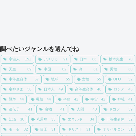
調べたいジャンルを選んでね
宇宙人
151
アメリカ
91
日本
86
坂本先生
70
天皇
69
中国
62
魂
61
男性
60
中等生命体
57
地球
55
女性
55
UFO
52
竜神さま
50
日本人
49
高等生命体
48
ロシア
45
戦争
44
母船
44
半島
42
宇宙
42
神社
41
遺伝子
41
魔物
41
人間
40
ヤコフ
39
知識
36
八咫烏
35
エネルギー
34
下等生命体
32
モーゼ
32
目玉
31
キリスト
31
オリハルコン
31