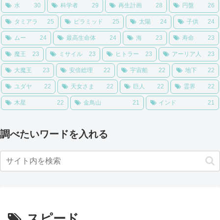
水
30
科学者
29
再生計画
28
円盤
26
タミアラ
25
ピラミッド
25
太陽
24
子供
24
ムー
24
最高生命体
24
海
23
寿命
23
魔王
23
ミサイル
23
ヒトラー
23
アーリア人
23
大魔王
23
安倍総理
22
宇宙船
22
地下
22
ユダヤ
22
天女さま
22
巨人
22
霊界
22
木星
22
金鳥山
21
インド
21
調べたいワードを入れる
スピード