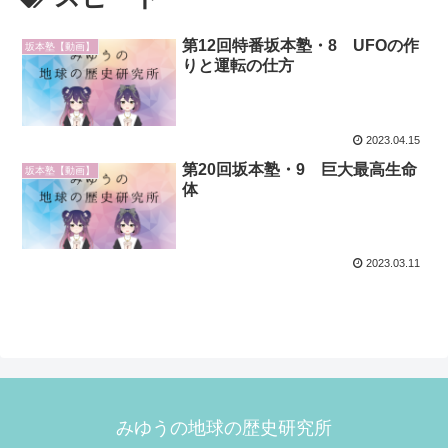
第12回特番坂本塾・8 UFOの作
坂本塾【動画】
りと運転の仕方
2023.04.15
第20回坂本塾・9 巨大最高生命
坂本塾【動画】
体
2023.03.11
みゆうの地球の歴史研究所