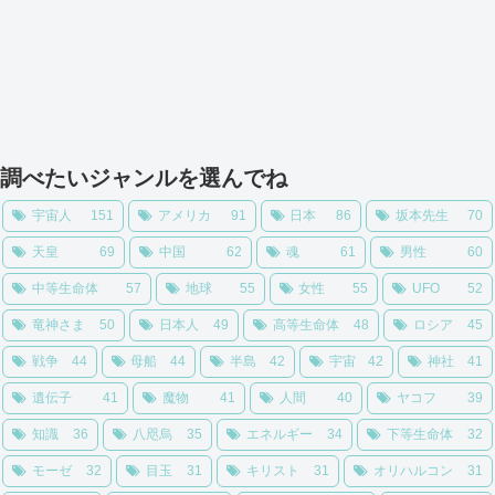
調べたいジャンルを選んでね
宇宙人
151
アメリカ
91
日本
86
坂本先生
70
天皇
69
中国
62
魂
61
男性
60
中等生命体
57
地球
55
女性
55
UFO
52
竜神さま
50
日本人
49
高等生命体
48
ロシア
45
戦争
44
母船
44
半島
42
宇宙
42
神社
41
遺伝子
41
魔物
41
人間
40
ヤコフ
39
知識
36
八咫烏
35
エネルギー
34
下等生命体
32
モーゼ
32
目玉
31
キリスト
31
オリハルコン
31