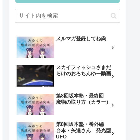
メルマガ登録してね👼
スカイフィッシュさまだ
らけのおろちんゆー動画
第8回坂本塾・最終回
魔物の取り方（カラー）
第8回坂本塾・番外編
台本・矢追さん 発光型
UFO