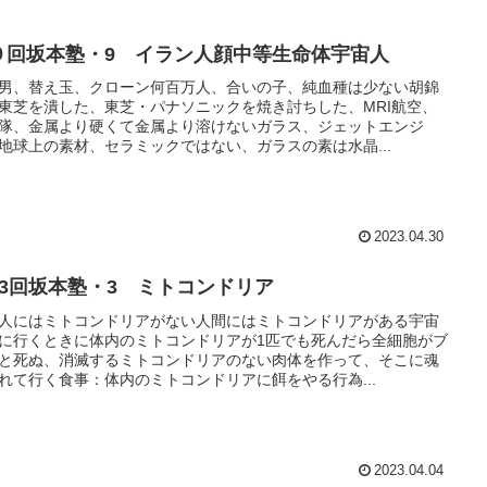
９回坂本塾・9 イラン人顔中等生命体宇宙人
男、替え玉、クローン何百万人、合いの子、純血種は少ない胡錦
東芝を潰した、東芝・パナソニックを焼き討ちした、MRI航空、
隊、金属より硬くて金属より溶けないガラス、ジェットエンジ
地球上の素材、セラミックではない、ガラスの素は水晶...
2023.04.30
13回坂本塾・3 ミトコンドリア
人にはミトコンドリアがない人間にはミトコンドリアがある宇宙
に行くときに体内のミトコンドリアが1匹でも死んだら全細胞がブ
と死ぬ、消滅するミトコンドリアのない肉体を作って、そこに魂
れて行く食事：体内のミトコンドリアに餌をやる行為...
2023.04.04