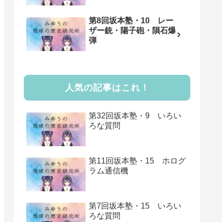
第8回坂本塾・10 レー
ザー銃・陽子砲・隕石爆
弾
人気の記事はこれ！
第32回坂本塾・9 いろい
ろな質問
第11回坂本塾・15 ホログ
ラム通信機
第7回坂本塾・15 いろい
ろな質問