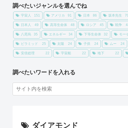
調べたいジャンルを選んでね
宇宙人
151
アメリカ
91
日本
86
坂本先生
7
日本人
49
高等生命体
48
ロシア
45
戦争
4
八咫烏
35
エネルギー
34
下等生命体
32
モー
ピラミッド
25
太陽
24
子供
24
ムー
24
安倍総理
22
宇宙船
22
地下
22
調べたいワードを入れる
ダイアモンド