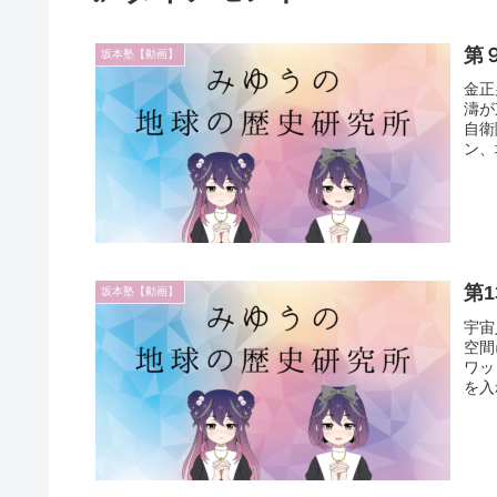
第
坂本塾【動画】
金正
濤が
自衛
ン、
第
坂本塾【動画】
宇宙
空間
ワッ
を入