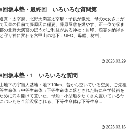
16回坂本塾・最終回 いろいろな質問第
道真：太宰府、北野天満宮太宰府：子供が餓死、母の天女さまが
て天皇の目前で藤原氏に稲妻、藤原屋敷を燃やす、正一位で収ま
都の北野天満宮のほうがご利益がある神社：封印、怨霊を納得さ
と守り神に変わる六甲山の地下：UFO、母船、材料、...
2023.03.29
18回坂本塾・1 いろいろな質問
山地下の宇宙人基地：地下10km、昔から空いている空洞、ご先祖
等生命体→中等生命体→下等生命体に落とされた時に科学技術を
ために穴を開けて置いた、母船・小型船をたくさん置いているヤ
にバレたら全部没収される、下等生命体は下等生命...
2023.03.16