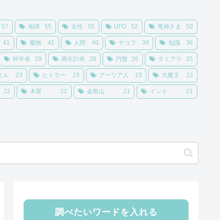
57
地球
55
女性
55
UFO
52
竜神さま
50
41
魔物
41
人間
40
ヤコフ
39
知識
36
科学者
29
再生計画
28
円盤
26
タミアラ
25
イル
23
ヒトラー
23
アーリア人
23
大魔王
23
22
木星
22
金鳥山
21
インド
21
調べたいワードを入れる