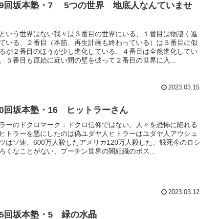
19回坂本塾・7 5つの世界 地底人なんていませ
。
という世界はない我々は３番目の世界にいる、１番目は物凄く進
ている、２番目（本筋、再生計画も終わっている）は３番目に似
るが２番目のほうが少し進化している、４番目は全然進化してい
、５番目も原始に近い間の壁を破って２番目の世界に入...
2023.03.15
20回坂本塾・16 ヒットラーさん
ラーのドクロマーク：ドクロ信仰ではない、人々を恐怖に陥れる
ヒトラーを悪にしたのは偽ユダヤ人ヒトラーはユダヤ人アウシュ
ツはソ連、600万人殺したアメリカ120万人殺した、餓死今のロシ
ろくなことがない、プーチン世界の闇組織のボス...
2023.03.12
25回坂本塾・5 緑の水晶