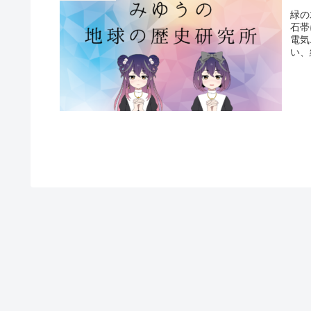
緑の
石帯
電気
い、