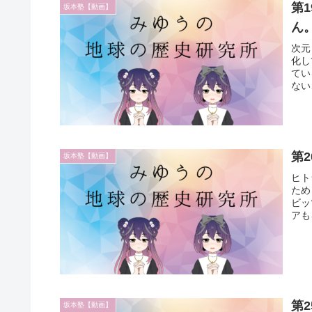
第
坂本塾【動画】
ん
次元
化し
てい
ない
第
坂本塾【動画】
ヒト
ため
ビッ
アも
第
坂本塾【動画】