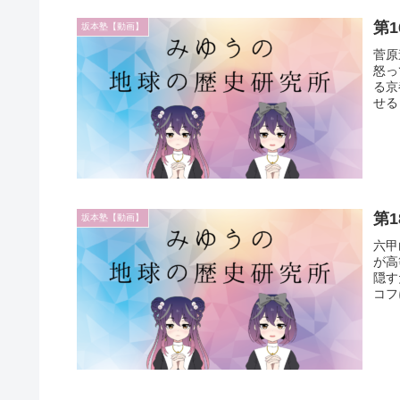
第
坂本塾【動画】
菅原
怒っ
る京
せる
第
坂本塾【動画】
六甲
が高
隠す
コフ