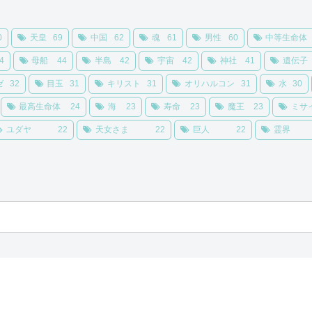
0
天皇
69
中国
62
魂
61
男性
60
中等生命体
4
母船
44
半島
42
宇宙
42
神社
41
遺伝子
ゼ
32
目玉
31
キリスト
31
オリハルコン
31
水
30
最高生命体
24
海
23
寿命
23
魔王
23
ミサ
ユダヤ
22
天女さま
22
巨人
22
霊界