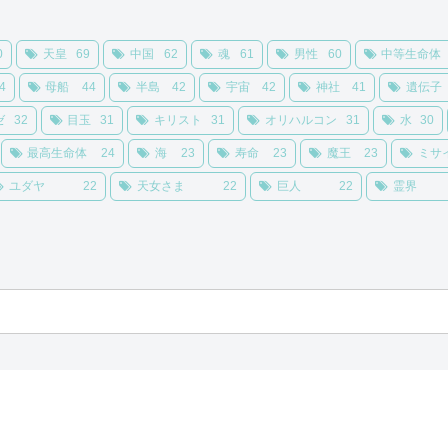
0
天皇
69
中国
62
魂
61
男性
60
中等生命体
4
母船
44
半島
42
宇宙
42
神社
41
遺伝子
ゼ
32
目玉
31
キリスト
31
オリハルコン
31
水
30
最高生命体
24
海
23
寿命
23
魔王
23
ミサ
ユダヤ
22
天女さま
22
巨人
22
霊界