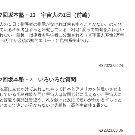
17回坂本塾・13 宇宙人の1日（前編）
人の１日：指導者の指示がなければ何もすることがない、のんび
ている科学者はずっと研究している、3代に渡って知識を入れない
れない、船長・指導者も科学者に分類される（※宇宙人寿命2万年
代=6万年が必須の知的エリート）昆虫系宇宙人は...
2023.03.24
22回坂本塾・7 いろいろな質問
地震に見せかけてあれこれやって日本とアメリカを仲違いさせよ
している半島種族が同じ宇宙人は皆同じ顔に見えるが、宇宙人に
と皆違う笑顔は皆違う、乳を触った反応で違いが分かるずらっと
とまるで違いが分からないご先祖族（高等生命体１番の...
2023.03.06