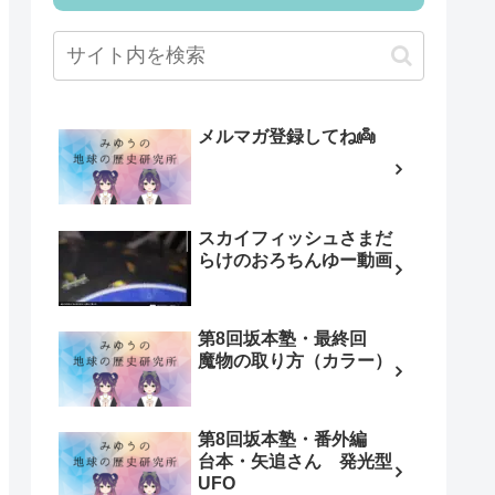
メルマガ登録してね👼
スカイフィッシュさまだ
らけのおろちんゆー動画
第8回坂本塾・最終回
魔物の取り方（カラー）
第8回坂本塾・番外編
台本・矢追さん 発光型
UFO