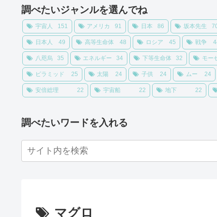
調べたいジャンルを選んでね
宇宙人
151
アメリカ
91
日本
86
坂本先生
7
日本人
49
高等生命体
48
ロシア
45
戦争
4
八咫烏
35
エネルギー
34
下等生命体
32
モー
ピラミッド
25
太陽
24
子供
24
ムー
24
安倍総理
22
宇宙船
22
地下
22
調べたいワードを入れる
マグロ