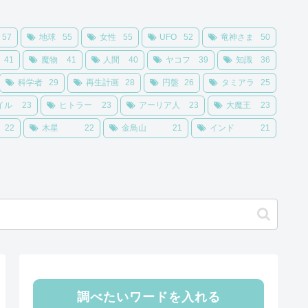
57
地球
55
女性
55
UFO
52
竜神さま
50
41
魔物
41
人間
40
ヤコフ
39
知識
36
科学者
29
再生計画
28
円盤
26
タミアラ
25
イル
23
ヒトラー
23
アーリア人
23
大魔王
23
22
木星
22
金鳥山
21
インド
21
調べたいワードを入れる