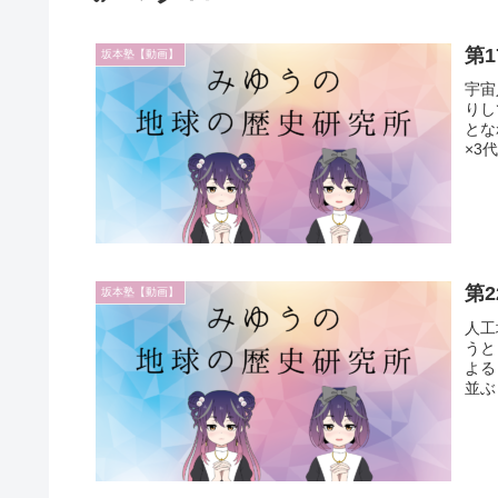
第
坂本塾【動画】
宇宙
りし
とな
×3
第
坂本塾【動画】
人工
うと
よる
並ぶ