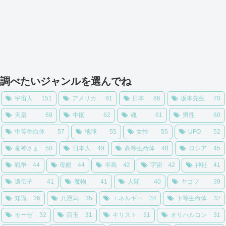
調べたいジャンルを選んでね
宇宙人
151
アメリカ
91
日本
86
坂本先生
70
天皇
69
中国
62
魂
61
男性
60
中等生命体
57
地球
55
女性
55
UFO
52
竜神さま
50
日本人
49
高等生命体
48
ロシア
45
戦争
44
母船
44
半島
42
宇宙
42
神社
41
遺伝子
41
魔物
41
人間
40
ヤコフ
39
知識
36
八咫烏
35
エネルギー
34
下等生命体
32
モーゼ
32
目玉
31
キリスト
31
オリハルコン
31