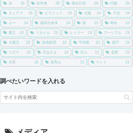
水
30
科学者
29
再生計画
28
円盤
26
タミアラ
25
ピラミッド
25
太陽
24
子供
24
ムー
24
最高生命体
24
海
23
寿命
23
魔王
23
ミサイル
23
ヒトラー
23
アーリア人
23
大魔王
23
安倍総理
22
宇宙船
22
地下
22
ユダヤ
22
天女さま
22
巨人
22
霊界
22
木星
22
金鳥山
21
インド
21
調べたいワードを入れる
メディア