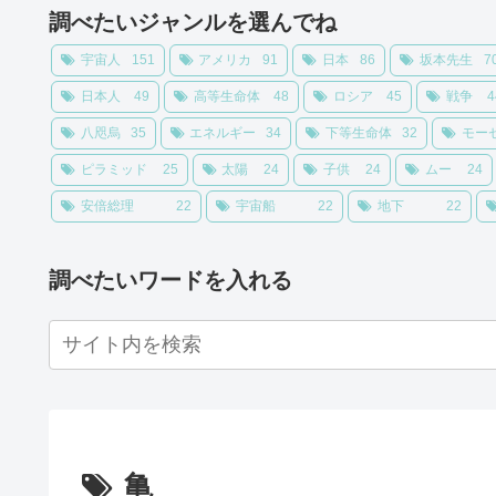
調べたいジャンルを選んでね
宇宙人
151
アメリカ
91
日本
86
坂本先生
7
日本人
49
高等生命体
48
ロシア
45
戦争
4
八咫烏
35
エネルギー
34
下等生命体
32
モー
ピラミッド
25
太陽
24
子供
24
ムー
24
安倍総理
22
宇宙船
22
地下
22
調べたいワードを入れる
亀