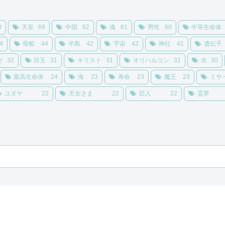
0
天皇
69
中国
62
魂
61
男性
60
中等生命体
4
母船
44
半島
42
宇宙
42
神社
41
遺伝子
ゼ
32
目玉
31
キリスト
31
オリハルコン
31
水
30
最高生命体
24
海
23
寿命
23
魔王
23
ミサ
ユダヤ
22
天女さま
22
巨人
22
霊界