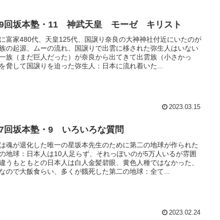
19回坂本塾・11 神武天皇 モーゼ キリスト
に富家480代、天皇125代、国譲り奈良の大神神社付近にいたのが
族の起源、ムーの流れ、国譲りで出雲に移された弥生人はいない
一族（まだ巨人だった）が奈良から出てきて出雲族（小さかっ
を脅して国譲りを迫った弥生人：日本に流れ着いた...
2023.03.15
27回坂本塾・9 いろいろな質問
は魂が退化した唯一の星坂本先生のために第二の地球が作られた
の地球：日本人は10人足らず、それっぽいのが5万人いるが雰囲
違うもともとの日本人は白人金髪碧眼、黄色人種ではなかった、
なので大飯食らい、多くが餓死した第二の地球：全て...
2023.02.24