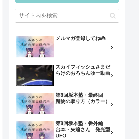
メルマガ登録してね👼
スカイフィッシュさまだ
らけのおろちんゆー動画
第8回坂本塾・最終回
魔物の取り方（カラー）
第8回坂本塾・番外編
台本・矢追さん 発光型
UFO