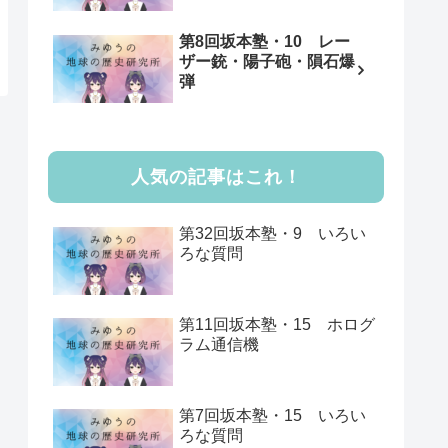
第8回坂本塾・10 レー
ザー銃・陽子砲・隕石爆
弾
人気の記事はこれ！
第32回坂本塾・9 いろい
ろな質問
第11回坂本塾・15 ホログ
ラム通信機
第7回坂本塾・15 いろい
ろな質問