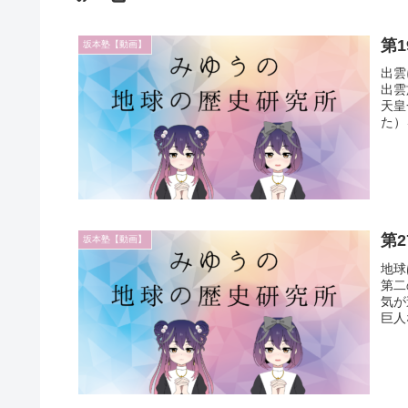
第
坂本塾【動画】
出雲
出雲
天皇
た）
第
坂本塾【動画】
地球
第二
気が
巨人