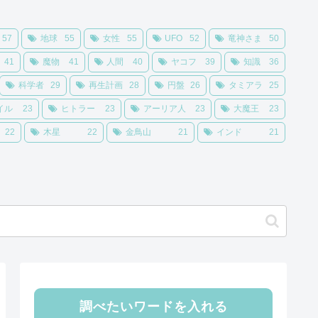
57
地球
55
女性
55
UFO
52
竜神さま
50
41
魔物
41
人間
40
ヤコフ
39
知識
36
科学者
29
再生計画
28
円盤
26
タミアラ
25
イル
23
ヒトラー
23
アーリア人
23
大魔王
23
22
木星
22
金鳥山
21
インド
21
調べたいワードを入れる