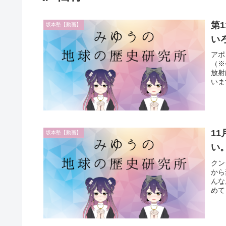
第
坂本塾【動画】
い
アポ
（※
放射
いま
1
坂本塾【動画】
い
クン
から
んな
めて