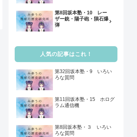
第8回坂本塾・10 レー
ザー銃・陽子砲・隕石爆
弾
人気の記事はこれ！
第32回坂本塾・9 いろい
ろな質問
第11回坂本塾・15 ホログ
ラム通信機
第8回坂本塾・３ いろい
ろな質問