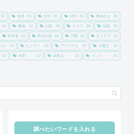
57
地球
55
女性
55
UFO
52
竜神さま
50
41
魔物
41
人間
40
ヤコフ
39
知識
36
科学者
29
再生計画
28
円盤
26
タミアラ
25
イル
23
ヒトラー
23
アーリア人
23
大魔王
23
22
木星
22
金鳥山
21
インド
21
調べたいワードを入れる