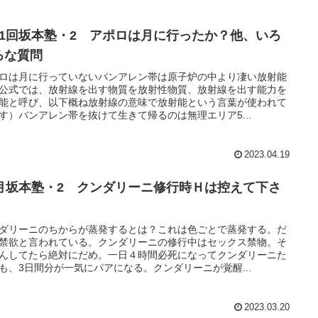
11回坂本塾・2 アポロは月に行ったか？他、いろ
ろな質問
ロは月に行っていないバンアレン帯は原子炉の中より凄い放射能
公式では、放射線を出す物質を放射性物質、放射線を出す能力を
能と呼び、以下概ね放射線の意味で放射能という言葉が使われて
す）バンアレン帯を抜けて生きて帰るのは無理エリア5...
2023.04.19
1月坂本塾・2 クンダリーニ修行時Ｈは控えて下さ
。
ダリーニのちからが蒸発するとは？これは色ごとで蒸発する。だ
禁欲と言われている。クンダリーニの修行中はセックス禁物。そ
んしてたら絶対にだめ。一日４時間必死になってクンダリーニた
も、3日間分が一気にパアになる。クンダリーニが覚醒...
2023.03.20