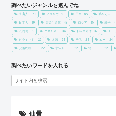
調べたいジャンルを選んでね
宇宙人
151
アメリカ
91
日本
86
坂本先生
7
日本人
49
高等生命体
48
ロシア
45
戦争
4
八咫烏
35
エネルギー
34
下等生命体
32
モー
ピラミッド
25
太陽
24
子供
24
ムー
24
安倍総理
22
宇宙船
22
地下
22
調べたいワードを入れる
仙骨