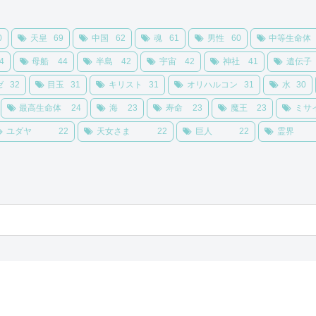
0
天皇
69
中国
62
魂
61
男性
60
中等生命体
4
母船
44
半島
42
宇宙
42
神社
41
遺伝子
ゼ
32
目玉
31
キリスト
31
オリハルコン
31
水
30
最高生命体
24
海
23
寿命
23
魔王
23
ミサ
ユダヤ
22
天女さま
22
巨人
22
霊界