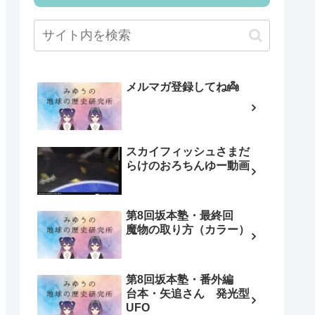
メルマガ登録してね👼
スカイフィッシュさまだ
らけのおろちんゆー動画
第8回坂本塾・最終回
魔物の取り方（カラー）
第8回坂本塾・番外編
台本・矢追さん 発光型
UFO