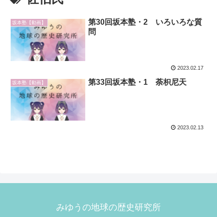
第30回坂本塾・2 いろいろな質
坂本塾【動画】
問
2023.02.17
第33回坂本塾・1 荼枳尼天
坂本塾【動画】
2023.02.13
みゆうの地球の歴史研究所