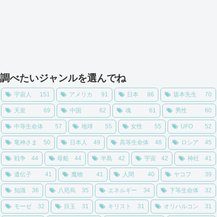
調べたいジャンルを選んでね
宇宙人
151
アメリカ
91
日本
86
坂本先生
70
天皇
69
中国
62
魂
61
男性
60
中等生命体
57
地球
55
女性
55
UFO
52
竜神さま
50
日本人
49
高等生命体
48
ロシア
45
戦争
44
母船
44
半島
42
宇宙
42
神社
41
遺伝子
41
魔物
41
人間
40
ヤコフ
39
知識
36
八咫烏
35
エネルギー
34
下等生命体
32
モーゼ
32
目玉
31
キリスト
31
オリハルコン
31