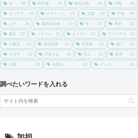
水
30
科学者
29
再生計画
28
円盤
26
タミアラ
25
ピラミッド
25
太陽
24
子供
24
ムー
24
最高生命体
24
海
23
寿命
23
魔王
23
ミサイル
23
ヒトラー
23
アーリア人
23
大魔王
23
安倍総理
22
宇宙船
22
地下
22
ユダヤ
22
天女さま
22
巨人
22
霊界
22
木星
22
金鳥山
21
インド
21
調べたいワードを入れる
加担