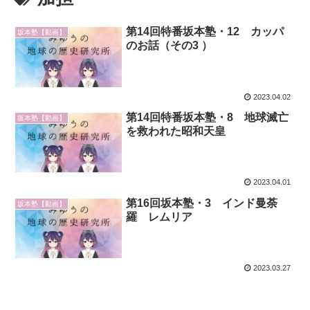
第14回特番坂本塾・12 カッパ
坂本塾【動画】
のお話（その3 ）
2023.04.02
第14回特番坂本塾・8 地球滅亡
坂本塾【動画】
を救われた昭和天皇
2023.04.01
第16回坂本塾・3 インド曼荼
坂本塾【動画】
羅 レムリア
2023.03.27