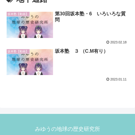
第30回坂本塾・6 いろいろな質
坂本塾【動画】
問
2023.02.18
坂本塾 ３ （C.M有り）
坂本塾【動画】
2023.01.11
みゆうの地球の歴史研究所