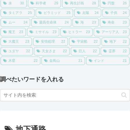
水
30
科学者
29
再生計画
28
円盤
26
タミアラ
25
ピラミッド
25
太陽
24
子供
24
ムー
24
最高生命体
24
海
23
寿命
23
魔王
23
ミサイル
23
ヒトラー
23
アーリア人
23
大魔王
23
安倍総理
22
宇宙船
22
地下
22
ユダヤ
22
天女さま
22
巨人
22
霊界
22
木星
22
金鳥山
21
インド
21
調べたいワードを入れる
地下通路