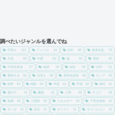
調べたいジャンルを選んでね
宇宙人
151
アメリカ
91
日本
86
坂本先生
70
天皇
69
中国
62
魂
61
男性
60
中等生命体
57
地球
55
女性
55
UFO
52
竜神さま
50
日本人
49
高等生命体
48
ロシア
45
戦争
44
母船
44
半島
42
宇宙
42
神社
41
遺伝子
41
魔物
41
人間
40
ヤコフ
39
知識
36
八咫烏
35
エネルギー
34
下等生命体
32
モーゼ
32
目玉
31
キリスト
31
オリハルコン
31