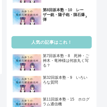
第8回坂本塾・10 レー
ザー銃・陽子砲・隕石爆
弾
人気の記事はこれ！
第7回坂本塾・8 死神・ご
神木・竜神様は何故丸く写
る？
第32回坂本塾・9 いろい
ろな質問
第11回坂本塾・15 ホログ
ラム通信機