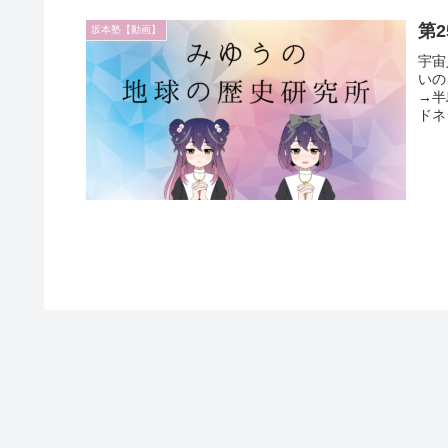
第
坂本塾【動画】
宇宙
いの
→半
ドネ