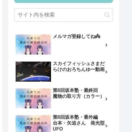
メルマガ登録してね👼
スカイフィッシュさまだ
らけのおろちんゆー動画
第8回坂本塾・最終回
魔物の取り方（カラー）
第8回坂本塾・番外編
台本・矢追さん 発光型
UFO