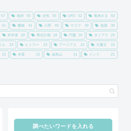
57
地球
55
女性
55
UFO
52
竜神さま
50
41
魔物
41
人間
40
ヤコフ
39
知識
36
科学者
29
再生計画
28
円盤
26
タミアラ
25
イル
23
ヒトラー
23
アーリア人
23
大魔王
23
22
木星
22
金鳥山
21
インド
21
調べたいワードを入れる