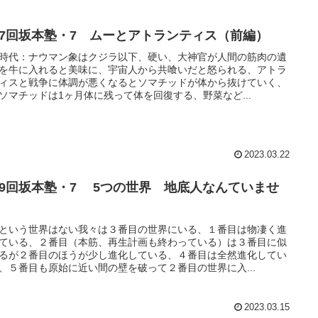
17回坂本塾・7 ムーとアトランティス（前編）
時代：ナウマン象はクジラ以下、硬い、大神官が人間の筋肉の遺
を牛に入れると美味に、宇宙人から共喰いだと怒られる、アトラ
ィスと戦争に体調が悪くなるとソマチッドが体から抜けていく、
ソマチッドは1ヶ月体に残って体を回復する、野菜など...
2023.03.22
19回坂本塾・7 5つの世界 地底人なんていませ
。
という世界はない我々は３番目の世界にいる、１番目は物凄く進
ている、２番目（本筋、再生計画も終わっている）は３番目に似
るが２番目のほうが少し進化している、４番目は全然進化してい
、５番目も原始に近い間の壁を破って２番目の世界に入...
2023.03.15