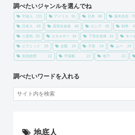
調べたいジャンルを選んでね
宇宙人
151
アメリカ
91
日本
86
坂本先生
7
日本人
49
高等生命体
48
ロシア
45
戦争
4
八咫烏
35
エネルギー
34
下等生命体
32
モー
ピラミッド
25
太陽
24
子供
24
ムー
24
安倍総理
22
宇宙船
22
地下
22
調べたいワードを入れる
地底人