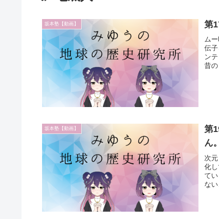
第
坂本塾【動画】
ムー
伝子
ンテ
昔の
第
坂本塾【動画】
ん
次元
化し
てい
ない