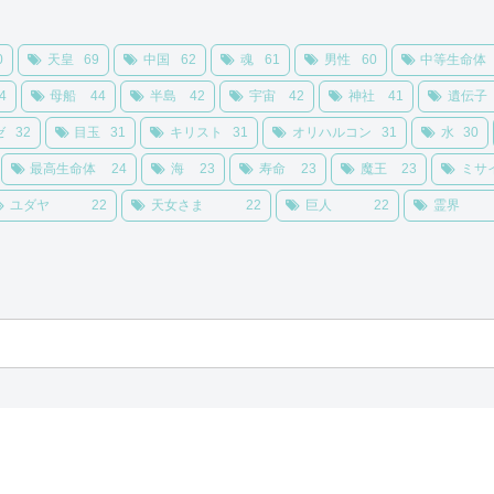
0
天皇
69
中国
62
魂
61
男性
60
中等生命体
4
母船
44
半島
42
宇宙
42
神社
41
遺伝子
ゼ
32
目玉
31
キリスト
31
オリハルコン
31
水
30
最高生命体
24
海
23
寿命
23
魔王
23
ミサ
ユダヤ
22
天女さま
22
巨人
22
霊界