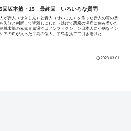
25回坂本塾・15 最終回 いろいろな質問
人が赤人（せきじん）と青人（せいじん）を作った赤人の質の悪
を失敗と判断して皆殺しにした→逃げて悪魔の洞窟に住み着いた
島桃太郎の赤鬼青鬼退治はノンフィクション日本人に小柄なイン
シアの血が入った半島の倭人、半島を捨てて引き揚げた...
2023.03.01