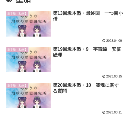
第13回坂本塾・最終回 一つ目小
坂本塾【動画】
僧
2023.04.09
第19回坂本塾・9 宇宙線 安倍
坂本塾【動画】
総理
2023.03.15
第20回坂本塾・10 霊魂に関す
坂本塾【動画】
る質問
2023.03.11