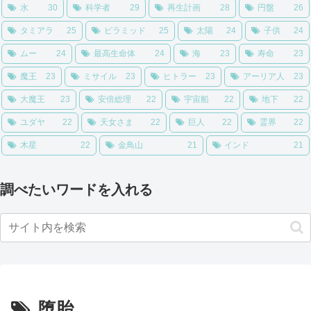
水
30
科学者
29
再生計画
28
円盤
26
タミアラ
25
ピラミッド
25
太陽
24
子供
24
ムー
24
最高生命体
24
海
23
寿命
23
魔王
23
ミサイル
23
ヒトラー
23
アーリア人
23
大魔王
23
安倍総理
22
宇宙船
22
地下
22
ユダヤ
22
天女さま
22
巨人
22
霊界
22
木星
22
金鳥山
21
インド
21
調べたいワードを入れる
堕胎