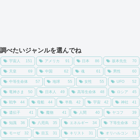
調べたいジャンルを選んでね
宇宙人
151
アメリカ
91
日本
86
坂本先生
70
天皇
69
中国
62
魂
61
男性
60
中等生命体
57
地球
55
女性
55
UFO
52
竜神さま
50
日本人
49
高等生命体
48
ロシア
45
戦争
44
母船
44
半島
42
宇宙
42
神社
41
遺伝子
41
魔物
41
人間
40
ヤコフ
39
知識
36
八咫烏
35
エネルギー
34
下等生命体
32
モーゼ
32
目玉
31
キリスト
31
オリハルコン
31