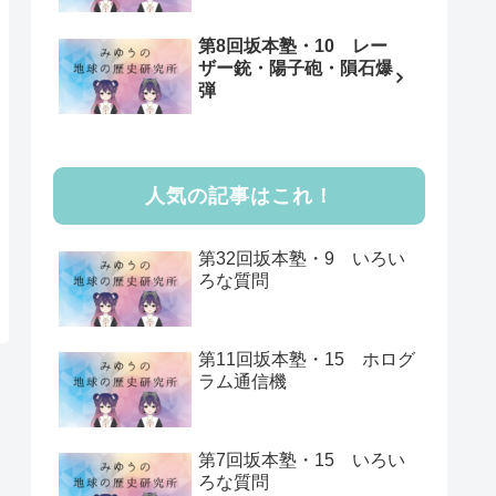
第8回坂本塾・10 レー
ザー銃・陽子砲・隕石爆
弾
人気の記事はこれ！
第32回坂本塾・9 いろい
ろな質問
第11回坂本塾・15 ホログ
ラム通信機
第7回坂本塾・15 いろい
ろな質問