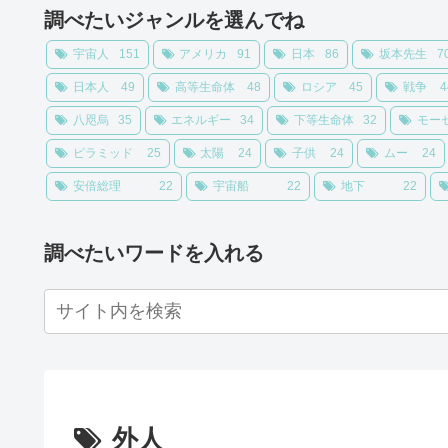
調べたいジャンルを選んでね
宇宙人
151
アメリカ
91
日本
86
坂本先生
7
日本人
49
高等生命体
48
ロシア
45
戦争
4
八咫烏
35
エネルギー
34
下等生命体
32
モー
ピラミッド
25
太陽
24
子供
24
ムー
24
安倍総理
22
宇宙船
22
地下
22
調べたいワードを入れる
外人