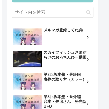
メルマガ登録してね👼
スカイフィッシュさまだ
らけのおろちんゆー動画
第8回坂本塾・最終回
魔物の取り方（カラー）
第8回坂本塾・番外編
台本・矢追さん 発光型
UFO