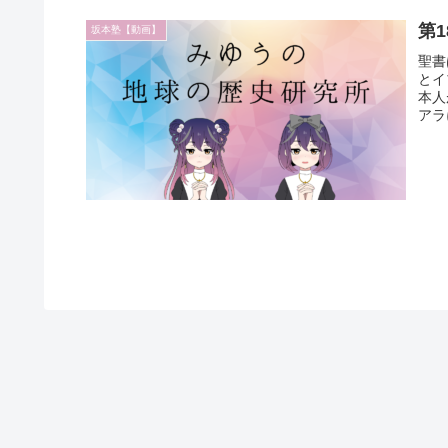
第
坂本塾【動画】
聖書
とイ
本人
アラ