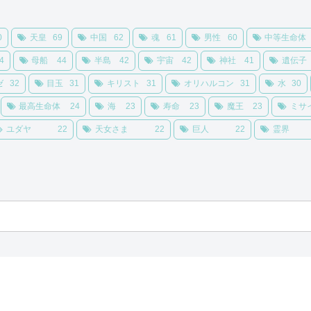
0
天皇
69
中国
62
魂
61
男性
60
中等生命体
4
母船
44
半島
42
宇宙
42
神社
41
遺伝子
ゼ
32
目玉
31
キリスト
31
オリハルコン
31
水
30
最高生命体
24
海
23
寿命
23
魔王
23
ミサ
ユダヤ
22
天女さま
22
巨人
22
霊界