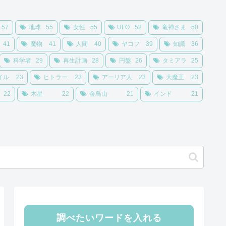
57
地球
55
女性
55
UFO
52
竜神さま
50
41
魔物
41
人間
40
ヤコフ
39
知識
36
科学者
29
再生計画
28
円盤
26
タミアラ
25
イル
23
ヒトラー
23
アーリア人
23
大魔王
23
22
木星
22
金鳥山
21
インド
21
調べたいワードを入れる