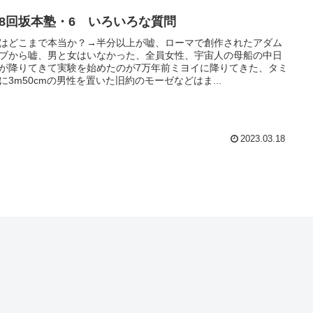
18回坂本塾・6 いろいろな質問
はどこまで本当か？→半分以上が嘘、ローマで創作されたアダム
ブから嘘、男と女はいなかった、全員女性、宇宙人の母船の中日
が降りてきて実験を始めたのが7万年前ミヨイに降りてきた、タミ
に3m50cmの男性を置いた旧約のモーゼなどはま...
2023.03.18