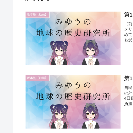
第
坂本塾【動画】
（前
メリ
めて
も受
第
坂本塾【動画】
自民
の外
4日
負担