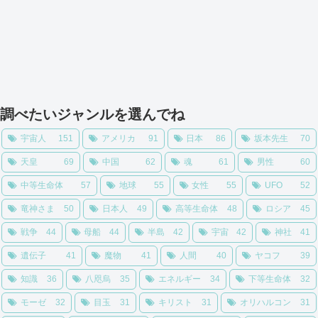
調べたいジャンルを選んでね
宇宙人
151
アメリカ
91
日本
86
坂本先生
70
天皇
69
中国
62
魂
61
男性
60
中等生命体
57
地球
55
女性
55
UFO
52
竜神さま
50
日本人
49
高等生命体
48
ロシア
45
戦争
44
母船
44
半島
42
宇宙
42
神社
41
遺伝子
41
魔物
41
人間
40
ヤコフ
39
知識
36
八咫烏
35
エネルギー
34
下等生命体
32
モーゼ
32
目玉
31
キリスト
31
オリハルコン
31