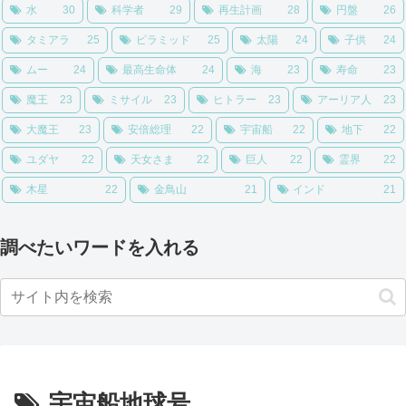
水
30
科学者
29
再生計画
28
円盤
26
タミアラ
25
ピラミッド
25
太陽
24
子供
24
ムー
24
最高生命体
24
海
23
寿命
23
魔王
23
ミサイル
23
ヒトラー
23
アーリア人
23
大魔王
23
安倍総理
22
宇宙船
22
地下
22
ユダヤ
22
天女さま
22
巨人
22
霊界
22
木星
22
金鳥山
21
インド
21
調べたいワードを入れる
宇宙船地球号