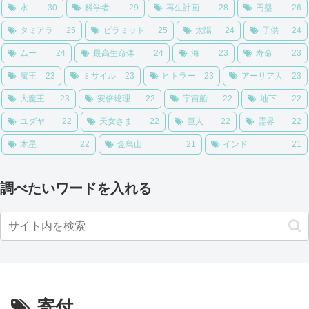
水
30
科学者
29
再生計画
28
円盤
26
タミアラ
25
ピラミッド
25
太陽
24
子供
24
ムー
24
最高生命体
24
海
23
寿命
23
魔王
23
ミサイル
23
ヒトラー
23
アーリア人
23
大魔王
23
安倍総理
22
宇宙船
22
地下
22
ユダヤ
22
天女さま
22
巨人
22
霊界
22
木星
22
金鳥山
21
インド
21
調べたいワードを入れる
寄付