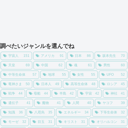
調べたいジャンルを選んでね
宇宙人
151
アメリカ
91
日本
86
坂本先生
70
天皇
69
中国
62
魂
61
男性
60
中等生命体
57
地球
55
女性
55
UFO
52
竜神さま
50
日本人
49
高等生命体
48
ロシア
45
戦争
44
母船
44
半島
42
宇宙
42
神社
41
遺伝子
41
魔物
41
人間
40
ヤコフ
39
知識
36
八咫烏
35
エネルギー
34
下等生命体
32
モーゼ
32
目玉
31
キリスト
31
オリハルコン
31