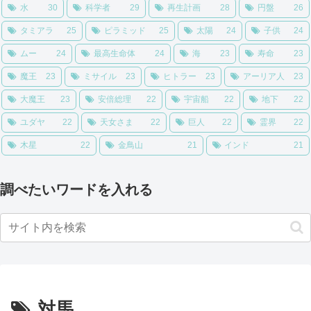
水
30
科学者
29
再生計画
28
円盤
26
タミアラ
25
ピラミッド
25
太陽
24
子供
24
ムー
24
最高生命体
24
海
23
寿命
23
魔王
23
ミサイル
23
ヒトラー
23
アーリア人
23
大魔王
23
安倍総理
22
宇宙船
22
地下
22
ユダヤ
22
天女さま
22
巨人
22
霊界
22
木星
22
金鳥山
21
インド
21
調べたいワードを入れる
対馬