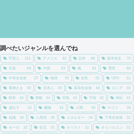
調べたいジャンルを選んでね
宇宙人
151
アメリカ
91
日本
86
坂本先生
70
天皇
69
中国
62
魂
61
男性
60
中等生命体
57
地球
55
女性
55
UFO
52
竜神さま
50
日本人
49
高等生命体
48
ロシア
45
戦争
44
母船
44
半島
42
宇宙
42
神社
41
遺伝子
41
魔物
41
人間
40
ヤコフ
39
知識
36
八咫烏
35
エネルギー
34
下等生命体
32
モーゼ
32
目玉
31
キリスト
31
オリハルコン
31