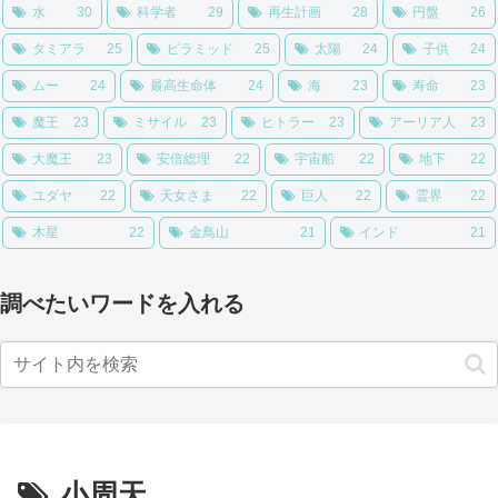
水
30
科学者
29
再生計画
28
円盤
26
タミアラ
25
ピラミッド
25
太陽
24
子供
24
ムー
24
最高生命体
24
海
23
寿命
23
魔王
23
ミサイル
23
ヒトラー
23
アーリア人
23
大魔王
23
安倍総理
22
宇宙船
22
地下
22
ユダヤ
22
天女さま
22
巨人
22
霊界
22
木星
22
金鳥山
21
インド
21
調べたいワードを入れる
小周天