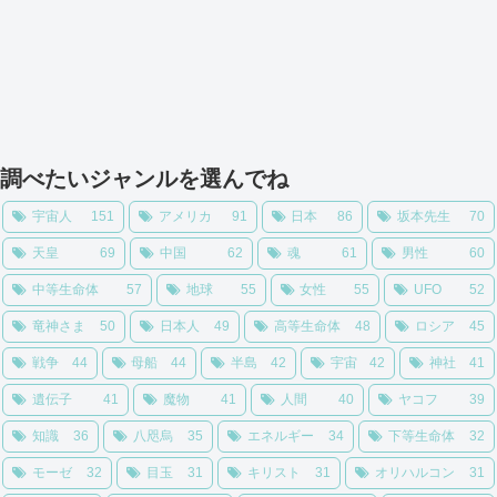
調べたいジャンルを選んでね
宇宙人
151
アメリカ
91
日本
86
坂本先生
70
天皇
69
中国
62
魂
61
男性
60
中等生命体
57
地球
55
女性
55
UFO
52
竜神さま
50
日本人
49
高等生命体
48
ロシア
45
戦争
44
母船
44
半島
42
宇宙
42
神社
41
遺伝子
41
魔物
41
人間
40
ヤコフ
39
知識
36
八咫烏
35
エネルギー
34
下等生命体
32
モーゼ
32
目玉
31
キリスト
31
オリハルコン
31