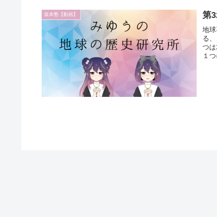
第
坂本塾【動画】
地球
る、
つは
１つ