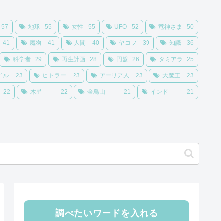
57
地球
55
女性
55
UFO
52
竜神さま
50
41
魔物
41
人間
40
ヤコフ
39
知識
36
科学者
29
再生計画
28
円盤
26
タミアラ
25
イル
23
ヒトラー
23
アーリア人
23
大魔王
23
22
木星
22
金鳥山
21
インド
21
調べたいワードを入れる