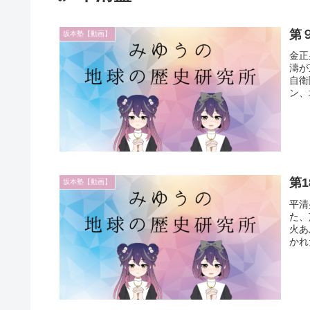
第
坂本塾【動画】
金正
濤が
自衛
ン、
第
坂本塾【動画】
平清
た、
火あ
かれ