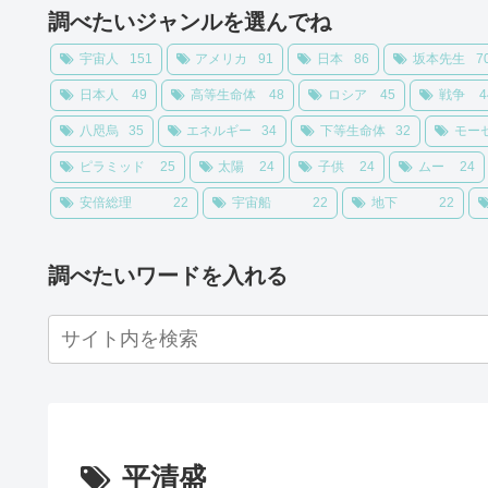
調べたいジャンルを選んでね
宇宙人
151
アメリカ
91
日本
86
坂本先生
7
日本人
49
高等生命体
48
ロシア
45
戦争
4
八咫烏
35
エネルギー
34
下等生命体
32
モー
ピラミッド
25
太陽
24
子供
24
ムー
24
安倍総理
22
宇宙船
22
地下
22
調べたいワードを入れる
平清盛