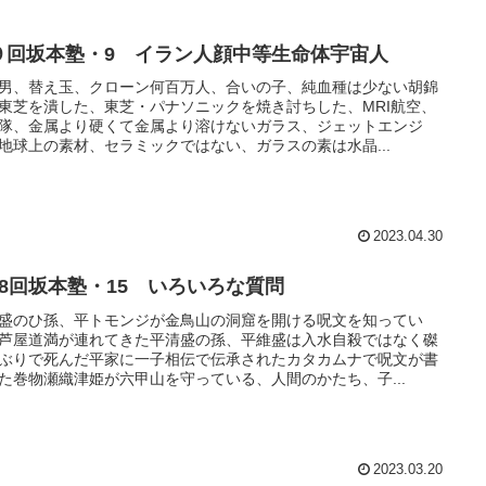
９回坂本塾・9 イラン人顔中等生命体宇宙人
男、替え玉、クローン何百万人、合いの子、純血種は少ない胡錦
東芝を潰した、東芝・パナソニックを焼き討ちした、MRI航空、
隊、金属より硬くて金属より溶けないガラス、ジェットエンジ
地球上の素材、セラミックではない、ガラスの素は水晶...
2023.04.30
18回坂本塾・15 いろいろな質問
盛のひ孫、平トモンジが金鳥山の洞窟を開ける呪文を知ってい
芦屋道満が連れてきた平清盛の孫、平維盛は入水自殺ではなく磔
ぶりで死んだ平家に一子相伝で伝承されたカタカムナで呪文が書
た巻物瀬織津姫が六甲山を守っている、人間のかたち、子...
2023.03.20