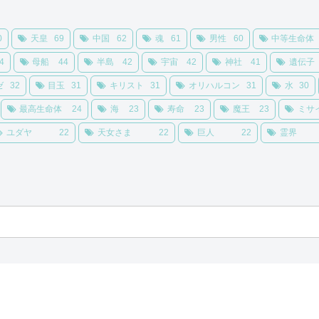
0
天皇
69
中国
62
魂
61
男性
60
中等生命体
4
母船
44
半島
42
宇宙
42
神社
41
遺伝子
ゼ
32
目玉
31
キリスト
31
オリハルコン
31
水
30
最高生命体
24
海
23
寿命
23
魔王
23
ミサ
ユダヤ
22
天女さま
22
巨人
22
霊界