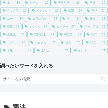
水
30
科学者
29
再生計画
28
円盤
26
タミアラ
25
ピラミッド
25
太陽
24
子供
24
ムー
24
最高生命体
24
海
23
寿命
23
魔王
23
ミサイル
23
ヒトラー
23
アーリア人
23
大魔王
23
安倍総理
22
宇宙船
22
地下
22
ユダヤ
22
天女さま
22
巨人
22
霊界
22
木星
22
金鳥山
21
インド
21
調べたいワードを入れる
憲法