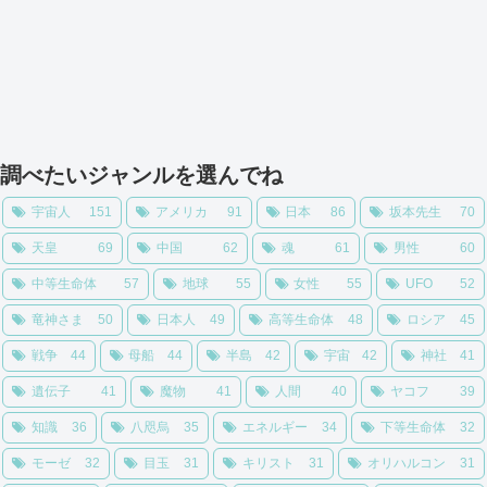
調べたいジャンルを選んでね
宇宙人
151
アメリカ
91
日本
86
坂本先生
70
天皇
69
中国
62
魂
61
男性
60
中等生命体
57
地球
55
女性
55
UFO
52
竜神さま
50
日本人
49
高等生命体
48
ロシア
45
戦争
44
母船
44
半島
42
宇宙
42
神社
41
遺伝子
41
魔物
41
人間
40
ヤコフ
39
知識
36
八咫烏
35
エネルギー
34
下等生命体
32
モーゼ
32
目玉
31
キリスト
31
オリハルコン
31