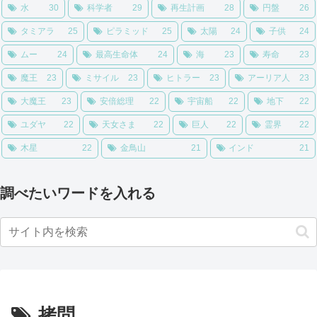
水
30
科学者
29
再生計画
28
円盤
26
タミアラ
25
ピラミッド
25
太陽
24
子供
24
ムー
24
最高生命体
24
海
23
寿命
23
魔王
23
ミサイル
23
ヒトラー
23
アーリア人
23
大魔王
23
安倍総理
22
宇宙船
22
地下
22
ユダヤ
22
天女さま
22
巨人
22
霊界
22
木星
22
金鳥山
21
インド
21
調べたいワードを入れる
拷問