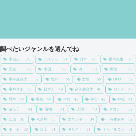
調べたいジャンルを選んでね
宇宙人
151
アメリカ
91
日本
86
坂本先生
70
天皇
69
中国
62
魂
61
男性
60
中等生命体
57
地球
55
女性
55
UFO
52
竜神さま
50
日本人
49
高等生命体
48
ロシア
45
戦争
44
母船
44
半島
42
宇宙
42
神社
41
遺伝子
41
魔物
41
人間
40
ヤコフ
39
知識
36
八咫烏
35
エネルギー
34
下等生命体
32
モーゼ
32
目玉
31
キリスト
31
オリハルコン
31