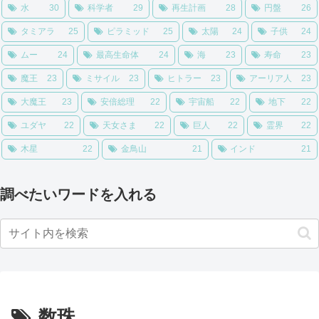
水
30
科学者
29
再生計画
28
円盤
26
タミアラ
25
ピラミッド
25
太陽
24
子供
24
ムー
24
最高生命体
24
海
23
寿命
23
魔王
23
ミサイル
23
ヒトラー
23
アーリア人
23
大魔王
23
安倍総理
22
宇宙船
22
地下
22
ユダヤ
22
天女さま
22
巨人
22
霊界
22
木星
22
金鳥山
21
インド
21
調べたいワードを入れる
数珠