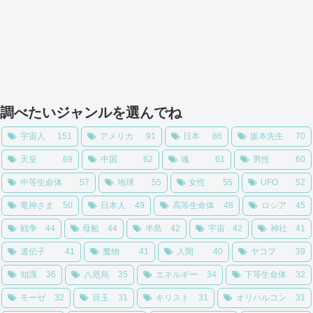
調べたいジャンルを選んでね
宇宙人
151
アメリカ
91
日本
86
坂本先生
70
天皇
69
中国
62
魂
61
男性
60
中等生命体
57
地球
55
女性
55
UFO
52
竜神さま
50
日本人
49
高等生命体
48
ロシア
45
戦争
44
母船
44
半島
42
宇宙
42
神社
41
遺伝子
41
魔物
41
人間
40
ヤコフ
39
知識
36
八咫烏
35
エネルギー
34
下等生命体
32
モーゼ
32
目玉
31
キリスト
31
オリハルコン
31