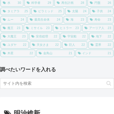
水
30
科学者
29
再生計画
28
円盤
26
タミアラ
25
ピラミッド
25
太陽
24
子供
24
ムー
24
最高生命体
24
海
23
寿命
23
魔王
23
ミサイル
23
ヒトラー
23
アーリア人
23
大魔王
23
安倍総理
22
宇宙船
22
地下
22
ユダヤ
22
天女さま
22
巨人
22
霊界
22
木星
22
金鳥山
21
インド
21
調べたいワードを入れる
明治維新