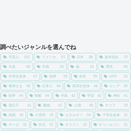
調べたいジャンルを選んでね
宇宙人
151
アメリカ
91
日本
86
坂本先生
70
天皇
69
中国
62
魂
61
男性
60
中等生命体
57
地球
55
女性
55
UFO
52
竜神さま
50
日本人
49
高等生命体
48
ロシア
45
戦争
44
母船
44
半島
42
宇宙
42
神社
41
遺伝子
41
魔物
41
人間
40
ヤコフ
39
知識
36
八咫烏
35
エネルギー
34
下等生命体
32
モーゼ
32
目玉
31
キリスト
31
オリハルコン
31