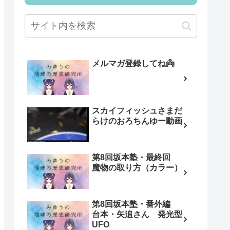
メルマガ登録してね👼
スカイフィッシュさまだ
らけのおろちんゆー動画
第8回坂本塾・最終回
魔物の取り方（カラー）
第8回坂本塾・番外編
台本・矢追さん 発光型
UFO