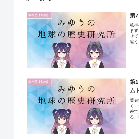
第
坂本塾【動画】
竜神
まず
せて
違う
第
坂本塾【動画】
ム
葉巻
く、
差で
る、