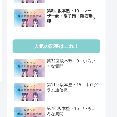
第8回坂本塾・10 レー
ザー銃・陽子砲・隕石爆
弾
人気の記事はこれ！
第32回坂本塾・9 いろい
ろな質問
第11回坂本塾・15 ホログ
ラム通信機
第7回坂本塾・15 いろい
ろな質問