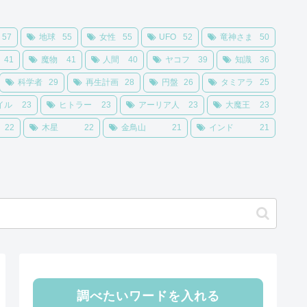
57
地球
55
女性
55
UFO
52
竜神さま
50
41
魔物
41
人間
40
ヤコフ
39
知識
36
科学者
29
再生計画
28
円盤
26
タミアラ
25
イル
23
ヒトラー
23
アーリア人
23
大魔王
23
22
木星
22
金鳥山
21
インド
21
調べたいワードを入れる