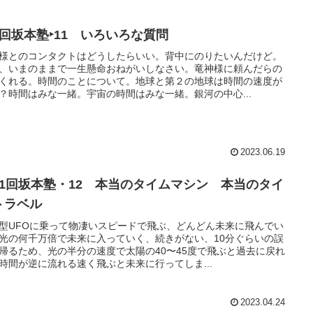
7回坂本塾‣11 いろいろな質問
様とのコンタクトはどうしたらいい。背中にのりたいんだけど。
、いまのままで一生懸命おねがいしなさい。竜神様に頼んだらの
くれる。時間のことについて。地球と第２の地球は時間の速度が
？時間はみな一緒。宇宙の時間はみな一緒。銀河の中心...
2023.06.19
11回坂本塾・12 本当のタイムマシン 本当のタイ
トラベル
型UFOに乗って物凄いスピードで飛ぶ、どんどん未来に飛んでい
光の何千万倍で未来に入っていく、続きがない、10分ぐらいの誤
帰るため、光の半分の速度で太陽の40〜45度で飛ぶと過去に戻れ
時間が逆に流れる速く飛ぶと未来に行ってしま...
2023.04.24