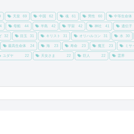
0
天皇
69
中国
62
魂
61
男性
60
中等生命体
4
母船
44
半島
42
宇宙
42
神社
41
遺伝子
ゼ
32
目玉
31
キリスト
31
オリハルコン
31
水
30
最高生命体
24
海
23
寿命
23
魔王
23
ミサ
ユダヤ
22
天女さま
22
巨人
22
霊界