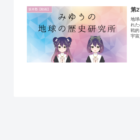
第
坂本塾【動画】
地球
れた
戦的
宇宙