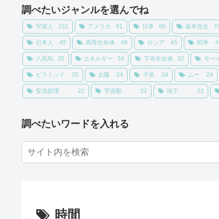
調べたいジャンルを選んでね
宇宙人
151
アメリカ
91
日本
86
坂本先生
7
日本人
49
高等生命体
48
ロシア
45
戦争
4
八咫烏
35
エネルギー
34
下等生命体
32
モー
ピラミッド
25
太陽
24
子供
24
ムー
24
安倍総理
22
宇宙船
22
地下
22
調べたいワードを入れる
時間