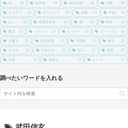
水
30
科学者
29
再生計画
28
円盤
26
タミアラ
25
ピラミッド
25
太陽
24
子供
24
ムー
24
最高生命体
24
海
23
寿命
23
魔王
23
ミサイル
23
ヒトラー
23
アーリア人
23
大魔王
23
安倍総理
22
宇宙船
22
地下
22
ユダヤ
22
天女さま
22
巨人
22
霊界
22
木星
22
金鳥山
21
インド
21
調べたいワードを入れる
武田信玄