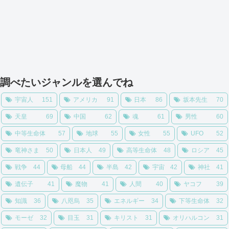
調べたいジャンルを選んでね
宇宙人
151
アメリカ
91
日本
86
坂本先生
70
天皇
69
中国
62
魂
61
男性
60
中等生命体
57
地球
55
女性
55
UFO
52
竜神さま
50
日本人
49
高等生命体
48
ロシア
45
戦争
44
母船
44
半島
42
宇宙
42
神社
41
遺伝子
41
魔物
41
人間
40
ヤコフ
39
知識
36
八咫烏
35
エネルギー
34
下等生命体
32
モーゼ
32
目玉
31
キリスト
31
オリハルコン
31