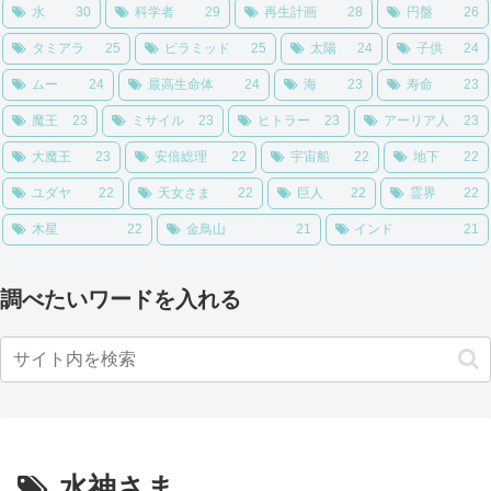
水
30
科学者
29
再生計画
28
円盤
26
タミアラ
25
ピラミッド
25
太陽
24
子供
24
ムー
24
最高生命体
24
海
23
寿命
23
魔王
23
ミサイル
23
ヒトラー
23
アーリア人
23
大魔王
23
安倍総理
22
宇宙船
22
地下
22
ユダヤ
22
天女さま
22
巨人
22
霊界
22
木星
22
金鳥山
21
インド
21
調べたいワードを入れる
水神さま