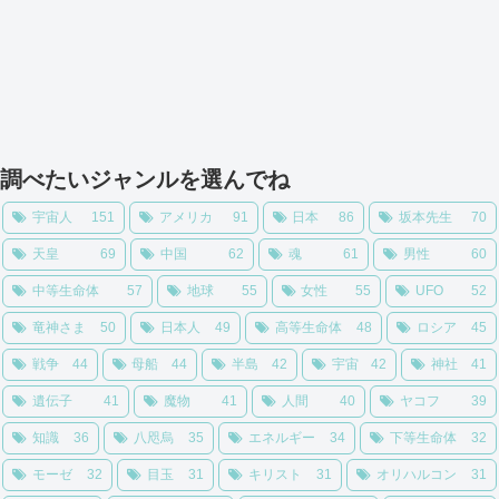
調べたいジャンルを選んでね
宇宙人
151
アメリカ
91
日本
86
坂本先生
70
天皇
69
中国
62
魂
61
男性
60
中等生命体
57
地球
55
女性
55
UFO
52
竜神さま
50
日本人
49
高等生命体
48
ロシア
45
戦争
44
母船
44
半島
42
宇宙
42
神社
41
遺伝子
41
魔物
41
人間
40
ヤコフ
39
知識
36
八咫烏
35
エネルギー
34
下等生命体
32
モーゼ
32
目玉
31
キリスト
31
オリハルコン
31