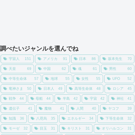
調べたいジャンルを選んでね
宇宙人
151
アメリカ
91
日本
86
坂本先生
70
天皇
69
中国
62
魂
61
男性
60
中等生命体
57
地球
55
女性
55
UFO
52
竜神さま
50
日本人
49
高等生命体
48
ロシア
45
戦争
44
母船
44
半島
42
宇宙
42
神社
41
遺伝子
41
魔物
41
人間
40
ヤコフ
39
知識
36
八咫烏
35
エネルギー
34
下等生命体
32
モーゼ
32
目玉
31
キリスト
31
オリハルコン
31