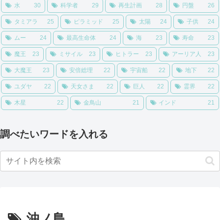
水
30
科学者
29
再生計画
28
円盤
26
タミアラ
25
ピラミッド
25
太陽
24
子供
24
ムー
24
最高生命体
24
海
23
寿命
23
魔王
23
ミサイル
23
ヒトラー
23
アーリア人
23
大魔王
23
安倍総理
22
宇宙船
22
地下
22
ユダヤ
22
天女さま
22
巨人
22
霊界
22
木星
22
金鳥山
21
インド
21
調べたいワードを入れる
沖ノ島