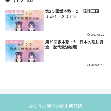
第1５回坂本塾・１ 琉球王国
坂本塾【動画】
ミヨイ・タミアラ
2023.03.29
第19回坂本塾・5 日本の隠し資
坂本塾【動画】
金 歴代最強総理
2023.03.15
みゆうの地球の歴史研究所