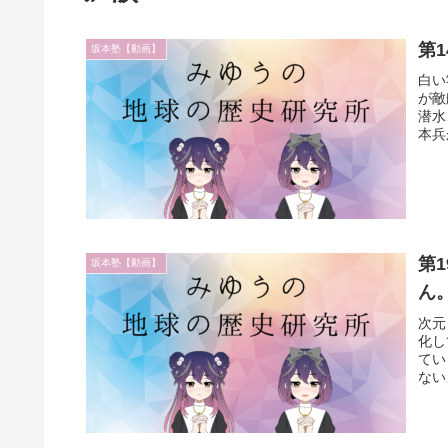
第
坂本塾【動画】
白い
が敵
潜水
本兵
第
坂本塾【動画】
ん
次元
化し
てい
ない