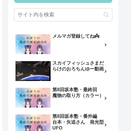
メルマガ登録してね👼
スカイフィッシュさまだ
らけのおろちんゆー動画
第8回坂本塾・最終回
魔物の取り方（カラー）
第8回坂本塾・番外編
台本・矢追さん 発光型
UFO