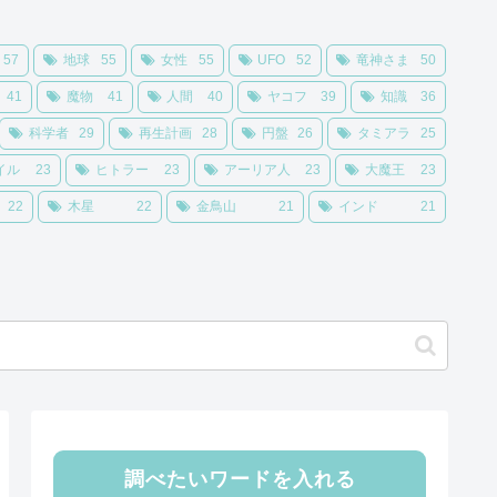
57
地球
55
女性
55
UFO
52
竜神さま
50
41
魔物
41
人間
40
ヤコフ
39
知識
36
科学者
29
再生計画
28
円盤
26
タミアラ
25
イル
23
ヒトラー
23
アーリア人
23
大魔王
23
22
木星
22
金鳥山
21
インド
21
調べたいワードを入れる