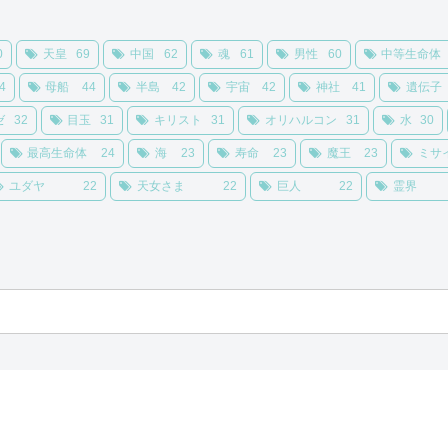
0
天皇
69
中国
62
魂
61
男性
60
中等生命体
4
母船
44
半島
42
宇宙
42
神社
41
遺伝子
ゼ
32
目玉
31
キリスト
31
オリハルコン
31
水
30
最高生命体
24
海
23
寿命
23
魔王
23
ミサ
ユダヤ
22
天女さま
22
巨人
22
霊界