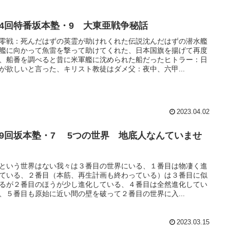
14回特番坂本塾・9 大東亜戦争秘話
零戦：死んだはずの英霊が助けれくれた伝説沈んだはずの潜水艦
艦に向かって魚雷を撃って助けてくれた、日本国旗を揚げて再度
、船番を調べると昔に米軍艦に沈められた船だったヒトラー：日
が欲しいと言った、キリスト教徒はダメ父：夜中、六甲...
2023.04.02
19回坂本塾・7 5つの世界 地底人なんていませ
。
という世界はない我々は３番目の世界にいる、１番目は物凄く進
ている、２番目（本筋、再生計画も終わっている）は３番目に似
るが２番目のほうが少し進化している、４番目は全然進化してい
、５番目も原始に近い間の壁を破って２番目の世界に入...
2023.03.15