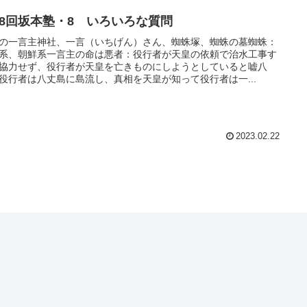
28回坂本塾・8 いろいろな質問
の一言主神社、一言（いちげん）さん、蜘蛛塚、蜘蛛の墓蜘蛛：
系、朝鮮系一言主の命は悪者：役行者が天皇の依頼で治水工事す
協力せず、役行者が天皇を亡きものにしようとしていると嘘八
役行者は八丈島に島流し、真相を天皇が知って役行者は一...
2023.02.22