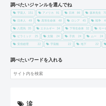
調べたいジャンルを選んでね
宇宙人
151
アメリカ
91
日本
86
坂本先生
7
日本人
49
高等生命体
48
ロシア
45
戦争
4
八咫烏
35
エネルギー
34
下等生命体
32
モー
ピラミッド
25
太陽
24
子供
24
ムー
24
安倍総理
22
宇宙船
22
地下
22
調べたいワードを入れる
涙