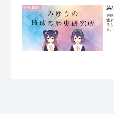
第
坂本塾【動画】
奈良
渡来
るも
百、