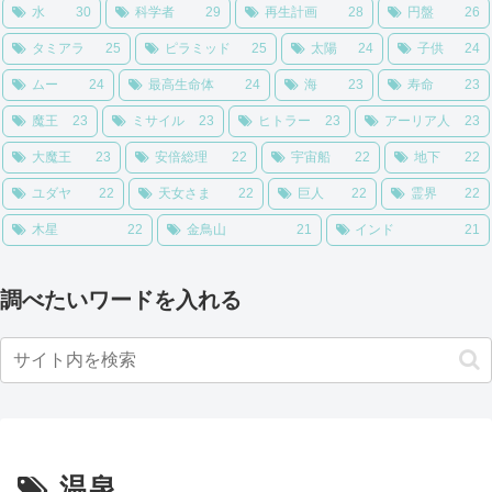
水
30
科学者
29
再生計画
28
円盤
26
タミアラ
25
ピラミッド
25
太陽
24
子供
24
ムー
24
最高生命体
24
海
23
寿命
23
魔王
23
ミサイル
23
ヒトラー
23
アーリア人
23
大魔王
23
安倍総理
22
宇宙船
22
地下
22
ユダヤ
22
天女さま
22
巨人
22
霊界
22
木星
22
金鳥山
21
インド
21
調べたいワードを入れる
温泉