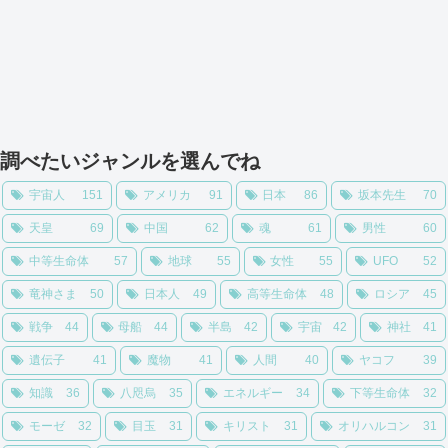
調べたいジャンルを選んでね
宇宙人
151
アメリカ
91
日本
86
坂本先生
70
天皇
69
中国
62
魂
61
男性
60
中等生命体
57
地球
55
女性
55
UFO
52
竜神さま
50
日本人
49
高等生命体
48
ロシア
45
戦争
44
母船
44
半島
42
宇宙
42
神社
41
遺伝子
41
魔物
41
人間
40
ヤコフ
39
知識
36
八咫烏
35
エネルギー
34
下等生命体
32
モーゼ
32
目玉
31
キリスト
31
オリハルコン
31