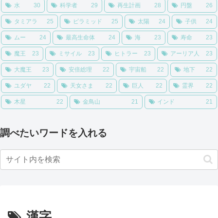
水
30
科学者
29
再生計画
28
円盤
26
タミアラ
25
ピラミッド
25
太陽
24
子供
24
ムー
24
最高生命体
24
海
23
寿命
23
魔王
23
ミサイル
23
ヒトラー
23
アーリア人
23
大魔王
23
安倍総理
22
宇宙船
22
地下
22
ユダヤ
22
天女さま
22
巨人
22
霊界
22
木星
22
金鳥山
21
インド
21
調べたいワードを入れる
漢字