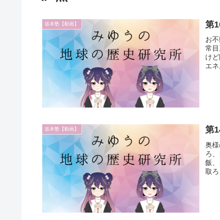
第
坂本塾【動画】
お不
常目
けど
エネ
第
坂本塾【動画】
奥様
ろ、
飯、
取ろ