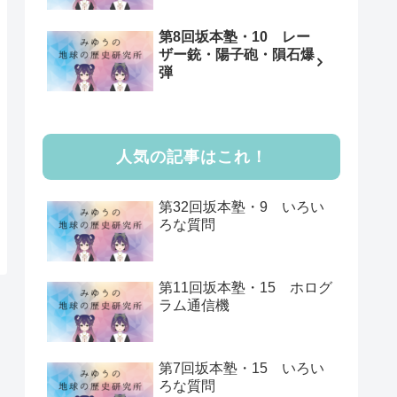
第8回坂本塾・10 レー
ザー銃・陽子砲・隕石爆
弾
人気の記事はこれ！
第32回坂本塾・9 いろい
ろな質問
第11回坂本塾・15 ホログ
ラム通信機
第7回坂本塾・15 いろい
ろな質問