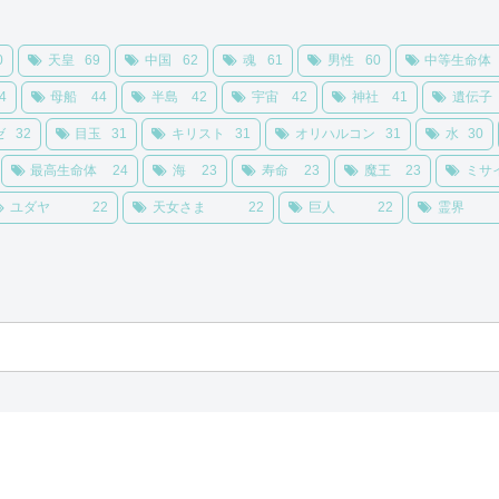
0
天皇
69
中国
62
魂
61
男性
60
中等生命体
4
母船
44
半島
42
宇宙
42
神社
41
遺伝子
ゼ
32
目玉
31
キリスト
31
オリハルコン
31
水
30
最高生命体
24
海
23
寿命
23
魔王
23
ミサ
ユダヤ
22
天女さま
22
巨人
22
霊界