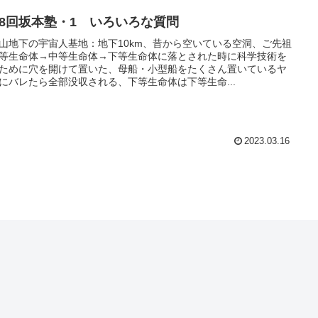
18回坂本塾・1 いろいろな質問
山地下の宇宙人基地：地下10km、昔から空いている空洞、ご先祖
等生命体→中等生命体→下等生命体に落とされた時に科学技術を
ために穴を開けて置いた、母船・小型船をたくさん置いているヤ
にバレたら全部没収される、下等生命体は下等生命...
2023.03.16