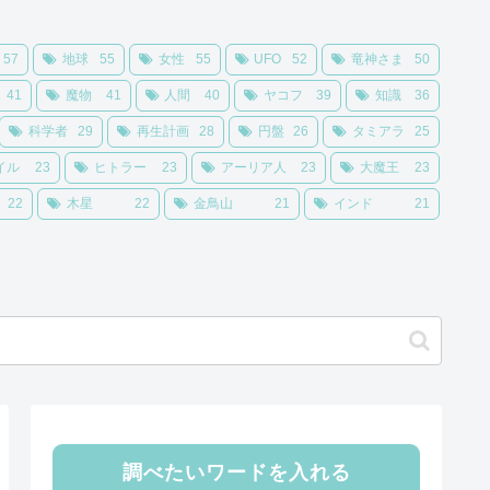
57
地球
55
女性
55
UFO
52
竜神さま
50
41
魔物
41
人間
40
ヤコフ
39
知識
36
科学者
29
再生計画
28
円盤
26
タミアラ
25
イル
23
ヒトラー
23
アーリア人
23
大魔王
23
22
木星
22
金鳥山
21
インド
21
調べたいワードを入れる