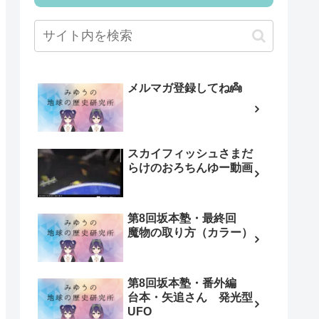
メルマガ登録してね👼
スカイフィッシュさまだ
らけのおろちんゆー動画
第8回坂本塾・最終回
魔物の取り方（カラー）
第8回坂本塾・番外編
台本・矢追さん 発光型
UFO