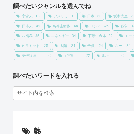
調べたいジャンルを選んでね
宇宙人
151
アメリカ
91
日本
86
坂本先生
7
日本人
49
高等生命体
48
ロシア
45
戦争
4
八咫烏
35
エネルギー
34
下等生命体
32
モー
ピラミッド
25
太陽
24
子供
24
ムー
24
安倍総理
22
宇宙船
22
地下
22
調べたいワードを入れる
熱