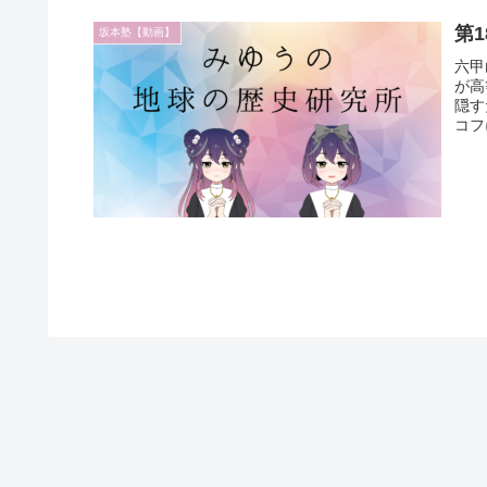
第
坂本塾【動画】
六甲
が高
隠す
コフ