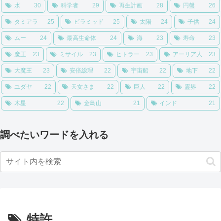
水
30
科学者
29
再生計画
28
円盤
26
タミアラ
25
ピラミッド
25
太陽
24
子供
24
ムー
24
最高生命体
24
海
23
寿命
23
魔王
23
ミサイル
23
ヒトラー
23
アーリア人
23
大魔王
23
安倍総理
22
宇宙船
22
地下
22
ユダヤ
22
天女さま
22
巨人
22
霊界
22
木星
22
金鳥山
21
インド
21
調べたいワードを入れる
特許