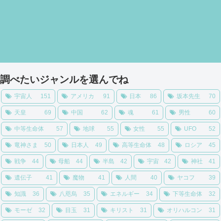
調べたいジャンルを選んでね
宇宙人
151
アメリカ
91
日本
86
坂本先生
70
天皇
69
中国
62
魂
61
男性
60
中等生命体
57
地球
55
女性
55
UFO
52
竜神さま
50
日本人
49
高等生命体
48
ロシア
45
戦争
44
母船
44
半島
42
宇宙
42
神社
41
遺伝子
41
魔物
41
人間
40
ヤコフ
39
知識
36
八咫烏
35
エネルギー
34
下等生命体
32
モーゼ
32
目玉
31
キリスト
31
オリハルコン
31