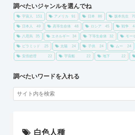
調べたいジャンルを選んでね
宇宙人
151
アメリカ
91
日本
86
坂本先生
7
日本人
49
高等生命体
48
ロシア
45
戦争
4
八咫烏
35
エネルギー
34
下等生命体
32
モー
ピラミッド
25
太陽
24
子供
24
ムー
24
安倍総理
22
宇宙船
22
地下
22
調べたいワードを入れる
白色人種