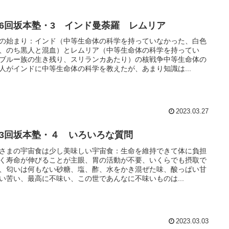
16回坂本塾・3 インド曼荼羅 レムリア
の始まり：インド（中等生命体の科学を持っていなかった、白色
、のち黒人と混血）とレムリア（中等生命体の科学を持ってい
ブルー族の生き残り、スリランカあたり）の核戦争中等生命体の
人がインドに中等生命体の科学を教えたが、あまり知識は...
2023.03.27
23回坂本塾・４ いろいろな質問
さまの宇宙食は少し美味しい宇宙食：生命を維持できて体に負担
く寿命が伸びることが主眼、胃の活動が不要、いくらでも摂取で
、匂いは何もない砂糖、塩、酢、水をかき混ぜた味、酸っぱい甘
い苦い、最高に不味い、この世であんなに不味いものは...
2023.03.03