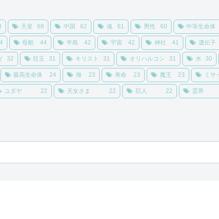
0
天皇
69
中国
62
魂
61
男性
60
中等生命体
4
母船
44
半島
42
宇宙
42
神社
41
遺伝子
ゼ
32
目玉
31
キリスト
31
オリハルコン
31
水
30
最高生命体
24
海
23
寿命
23
魔王
23
ミサ
ユダヤ
22
天女さま
22
巨人
22
霊界