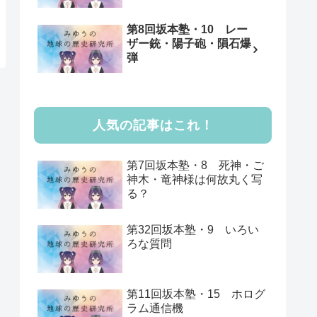
第8回坂本塾・10 レー
ザー銃・陽子砲・隕石爆
弾
人気の記事はこれ！
第7回坂本塾・8 死神・ご
神木・竜神様は何故丸く写
る？
第32回坂本塾・9 いろい
ろな質問
第11回坂本塾・15 ホログ
ラム通信機