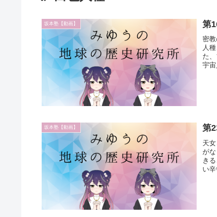
第
坂本塾【動画】
密教
人種
た、
宇宙
第
坂本塾【動画】
天女
がな
きる
い辛