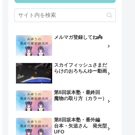
メルマガ登録してね👼
スカイフィッシュさまだ
らけのおろちんゆー動画
第8回坂本塾・最終回
魔物の取り方（カラー）
第8回坂本塾・番外編
台本・矢追さん 発光型
UFO