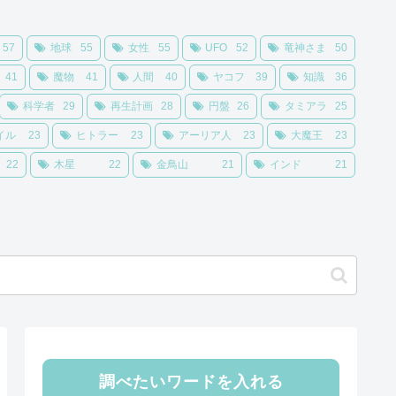
57
地球
55
女性
55
UFO
52
竜神さま
50
41
魔物
41
人間
40
ヤコフ
39
知識
36
科学者
29
再生計画
28
円盤
26
タミアラ
25
イル
23
ヒトラー
23
アーリア人
23
大魔王
23
22
木星
22
金鳥山
21
インド
21
調べたいワードを入れる