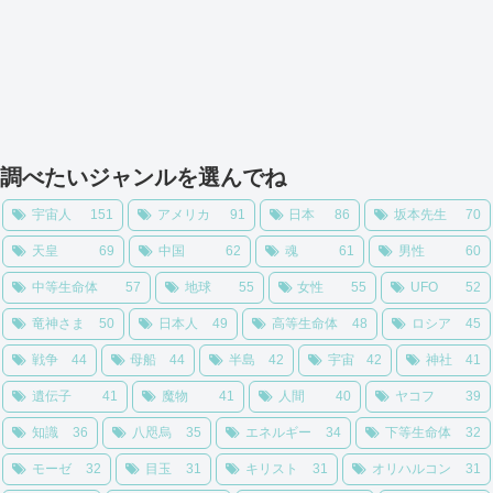
調べたいジャンルを選んでね
宇宙人
151
アメリカ
91
日本
86
坂本先生
70
天皇
69
中国
62
魂
61
男性
60
中等生命体
57
地球
55
女性
55
UFO
52
竜神さま
50
日本人
49
高等生命体
48
ロシア
45
戦争
44
母船
44
半島
42
宇宙
42
神社
41
遺伝子
41
魔物
41
人間
40
ヤコフ
39
知識
36
八咫烏
35
エネルギー
34
下等生命体
32
モーゼ
32
目玉
31
キリスト
31
オリハルコン
31