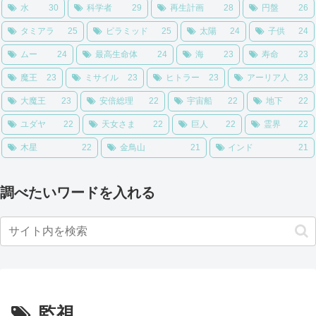
水
30
科学者
29
再生計画
28
円盤
26
タミアラ
25
ピラミッド
25
太陽
24
子供
24
ムー
24
最高生命体
24
海
23
寿命
23
魔王
23
ミサイル
23
ヒトラー
23
アーリア人
23
大魔王
23
安倍総理
22
宇宙船
22
地下
22
ユダヤ
22
天女さま
22
巨人
22
霊界
22
木星
22
金鳥山
21
インド
21
調べたいワードを入れる
監視