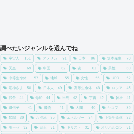
調べたいジャンルを選んでね
宇宙人
151
アメリカ
91
日本
86
坂本先生
70
天皇
69
中国
62
魂
61
男性
60
中等生命体
57
地球
55
女性
55
UFO
52
竜神さま
50
日本人
49
高等生命体
48
ロシア
45
戦争
44
母船
44
半島
42
宇宙
42
神社
41
遺伝子
41
魔物
41
人間
40
ヤコフ
39
知識
36
八咫烏
35
エネルギー
34
下等生命体
32
モーゼ
32
目玉
31
キリスト
31
オリハルコン
31