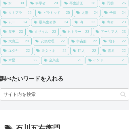
水
30
科学者
29
再生計画
28
円盤
26
タミアラ
25
ピラミッド
25
太陽
24
子供
24
ムー
24
最高生命体
24
海
23
寿命
23
魔王
23
ミサイル
23
ヒトラー
23
アーリア人
23
大魔王
23
安倍総理
22
宇宙船
22
地下
22
ユダヤ
22
天女さま
22
巨人
22
霊界
22
木星
22
金鳥山
21
インド
21
調べたいワードを入れる
石川五右衛門