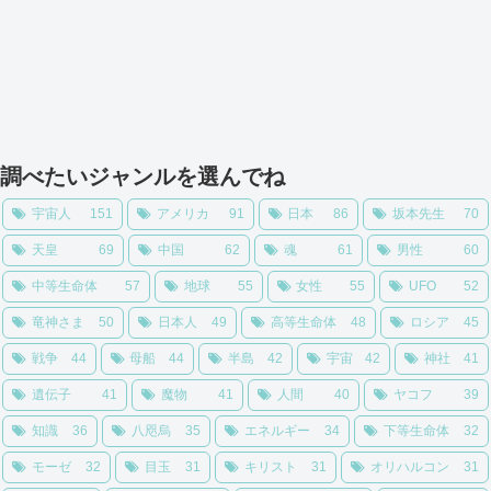
調べたいジャンルを選んでね
宇宙人
151
アメリカ
91
日本
86
坂本先生
70
天皇
69
中国
62
魂
61
男性
60
中等生命体
57
地球
55
女性
55
UFO
52
竜神さま
50
日本人
49
高等生命体
48
ロシア
45
戦争
44
母船
44
半島
42
宇宙
42
神社
41
遺伝子
41
魔物
41
人間
40
ヤコフ
39
知識
36
八咫烏
35
エネルギー
34
下等生命体
32
モーゼ
32
目玉
31
キリスト
31
オリハルコン
31