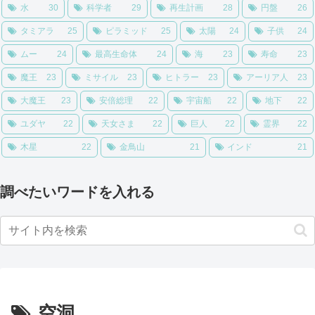
水
30
科学者
29
再生計画
28
円盤
26
タミアラ
25
ピラミッド
25
太陽
24
子供
24
ムー
24
最高生命体
24
海
23
寿命
23
魔王
23
ミサイル
23
ヒトラー
23
アーリア人
23
大魔王
23
安倍総理
22
宇宙船
22
地下
22
ユダヤ
22
天女さま
22
巨人
22
霊界
22
木星
22
金鳥山
21
インド
21
調べたいワードを入れる
空洞