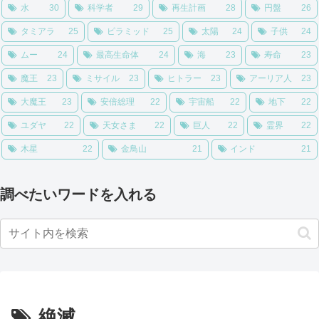
水
30
科学者
29
再生計画
28
円盤
26
タミアラ
25
ピラミッド
25
太陽
24
子供
24
ムー
24
最高生命体
24
海
23
寿命
23
魔王
23
ミサイル
23
ヒトラー
23
アーリア人
23
大魔王
23
安倍総理
22
宇宙船
22
地下
22
ユダヤ
22
天女さま
22
巨人
22
霊界
22
木星
22
金鳥山
21
インド
21
調べたいワードを入れる
絶滅