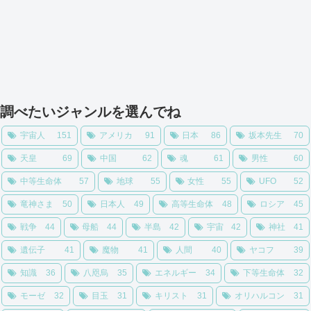
調べたいジャンルを選んでね
宇宙人
151
アメリカ
91
日本
86
坂本先生
70
天皇
69
中国
62
魂
61
男性
60
中等生命体
57
地球
55
女性
55
UFO
52
竜神さま
50
日本人
49
高等生命体
48
ロシア
45
戦争
44
母船
44
半島
42
宇宙
42
神社
41
遺伝子
41
魔物
41
人間
40
ヤコフ
39
知識
36
八咫烏
35
エネルギー
34
下等生命体
32
モーゼ
32
目玉
31
キリスト
31
オリハルコン
31