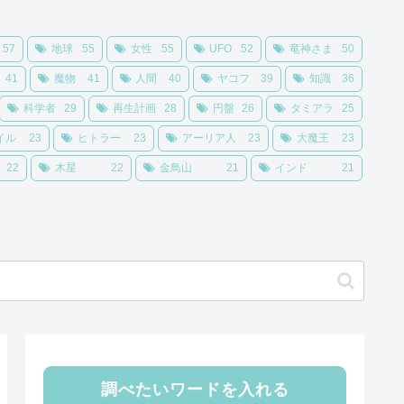
57
地球
55
女性
55
UFO
52
竜神さま
50
41
魔物
41
人間
40
ヤコフ
39
知識
36
科学者
29
再生計画
28
円盤
26
タミアラ
25
イル
23
ヒトラー
23
アーリア人
23
大魔王
23
22
木星
22
金鳥山
21
インド
21
調べたいワードを入れる