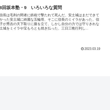
18回坂本塾・9 いろいろな質問
信長は毛利の間者に鉄砲で撃たれて死んだ、安土城はまだできて
かった安土城に綺麗な五輪塔、そこに信長のミイラがあった、信
子が秀吉の天下取りに腹を立て、しかし自分の力では守りきれな
土城をミイラや宝もろとも焼き払った、三日三晩行列し...
2023.03.19