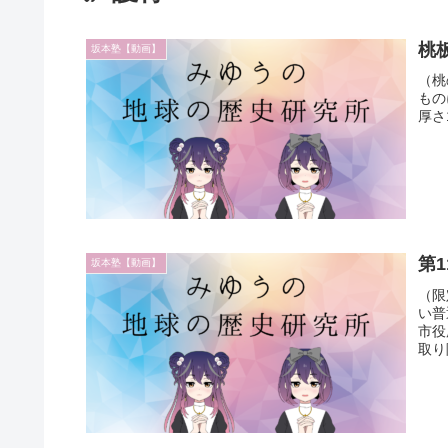
桃
坂本塾【動画】
（桃
もの
厚さ
第
坂本塾【動画】
（限
い普
市役
取り