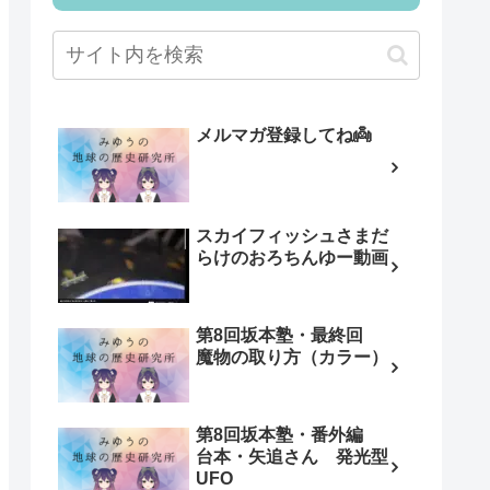
メルマガ登録してね👼
スカイフィッシュさまだ
らけのおろちんゆー動画
第8回坂本塾・最終回
魔物の取り方（カラー）
第8回坂本塾・番外編
台本・矢追さん 発光型
UFO