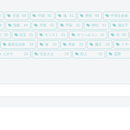
0
天皇
69
中国
62
魂
61
男性
60
中等生命体
4
母船
44
半島
42
宇宙
42
神社
41
遺伝子
ゼ
32
目玉
31
キリスト
31
オリハルコン
31
水
30
最高生命体
24
海
23
寿命
23
魔王
23
ミサ
ユダヤ
22
天女さま
22
巨人
22
霊界