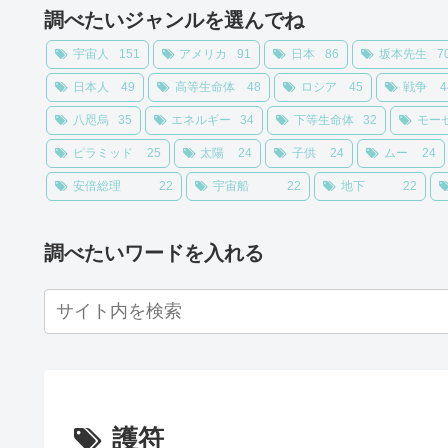
調べたいジャンルを選んでね
宇宙人
151
アメリカ
91
日本
86
坂本先生
7
日本人
49
高等生命体
48
ロシア
45
戦争
4
八咫烏
35
エネルギー
34
下等生命体
32
モー
ピラミッド
25
太陽
24
子供
24
ムー
24
安倍総理
22
宇宙船
22
地下
22
調べたいワードを入れる
護符