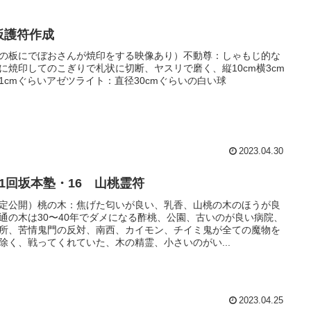
板護符作成
の板にでぼおさんが焼印をする映像あり）不動尊：しゃもじ的な
に焼印してのこぎりで札状に切断、ヤスリで磨く、縦10cm横3cm
1cmぐらいアゼツライト：直径30cmぐらいの白い球
2023.04.30
11回坂本塾・16 山桃霊符
定公開）桃の木：焦げた匂いが良い、乳香、山桃の木のほうが良
通の木は30〜40年でダメになる酢桃、公園、古いのが良い病院、
所、苦情鬼門の反対、南西、カイモン、チイミ鬼が全ての魔物を
除く、戦ってくれていた、木の精霊、小さいのがい...
2023.04.25