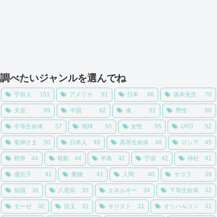
調べたいジャンルを選んでね
宇宙人
151
アメリカ
91
日本
86
坂本先生
70
天皇
69
中国
62
魂
61
男性
60
中等生命体
57
地球
55
女性
55
UFO
52
竜神さま
50
日本人
49
高等生命体
48
ロシア
45
戦争
44
母船
44
半島
42
宇宙
42
神社
41
遺伝子
41
魔物
41
人間
40
ヤコフ
39
知識
36
八咫烏
35
エネルギー
34
下等生命体
32
モーゼ
32
目玉
31
キリスト
31
オリハルコン
31