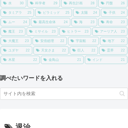
水
30
科学者
29
再生計画
28
円盤
26
タミアラ
25
ピラミッド
25
太陽
24
子供
24
ムー
24
最高生命体
24
海
23
寿命
23
魔王
23
ミサイル
23
ヒトラー
23
アーリア人
23
大魔王
23
安倍総理
22
宇宙船
22
地下
22
ユダヤ
22
天女さま
22
巨人
22
霊界
22
木星
22
金鳥山
21
インド
21
調べたいワードを入れる
退治